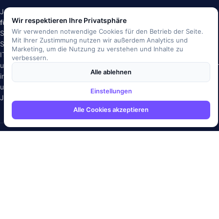
Jobriver ist eine 2019 gegründete, auf IT spezialisierte
Jobbörse
Wir respektieren Ihre Privatsphäre
für Deutschland
. Aktuell:
7.876
IT Jobs & Stellenangebote
an
163
Wir verwenden notwendige Cookies für den Betrieb der Seite.
Standorten (Stand: August 2026) – für Softwareentwickler, IT-
Mit Ihrer Zustimmung nutzen wir außerdem Analytics und
Systemadministratoren, DevOps Engineers, Data Scientists und alle
Marketing, um die Nutzung zu verstehen und Inhalte zu
IT-Fachkräfte. Filtere nach Tech-Stack (Java, Python, React, AWS
verbessern.
u. v. m.), Erfahrungslevel und Remote-Option, vergleiche IT-Gehälter
Alle ablehnen
im
Gehaltsvergleich
, verfolge den Markt im
IT-Arbeitsmarkt-Report
und erhalte neue Stellen per Job-Alert. Für Bewerber ist die
Einstellungen
Jobsuche komplett kostenlos.
Alle Cookies akzeptieren
Für Bewerber
Tools & Ratgeber
Alle Jobs
IT-Skill-Trends
Verzeichnis
Sprachen-Vergleich
Remote Jobs
IT-Jobbörsen im Vergleich
Gehaltsrechner
Karriere-Tipps
IT-Gehaltsvergleich
Job-Alerts