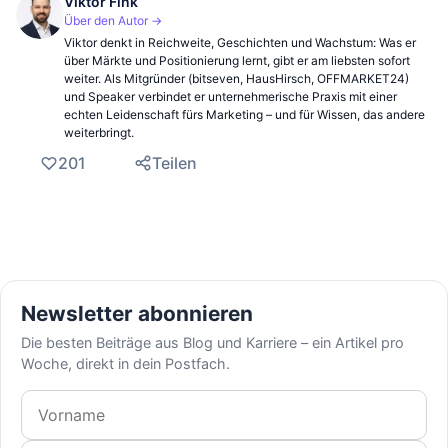
Viktor Fink
Über den Autor →
Viktor denkt in Reichweite, Geschichten und Wachstum: Was er
über Märkte und Positionierung lernt, gibt er am liebsten sofort
weiter. Als Mitgründer (bitseven, HausHirsch, OFFMARKET24)
und Speaker verbindet er unternehmerische Praxis mit einer
echten Leidenschaft fürs Marketing – und für Wissen, das andere
weiterbringt.
201
Teilen
Newsletter abonnieren
Die besten Beiträge aus Blog und Karriere – ein Artikel pro
Woche, direkt in dein Postfach.
Vorname
E-Mail-Adresse