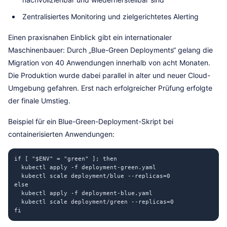
Zentralisiertes Monitoring und zielgerichtetes Alerting
Einen praxisnahen Einblick gibt ein internationaler
Maschinenbauer: Durch „Blue-Green Deployments“ gelang die
Migration von 40 Anwendungen innerhalb von acht Monaten.
Die Produktion wurde dabei parallel in alter und neuer Cloud-
Umgebung gefahren. Erst nach erfolgreicher Prüfung erfolgte
der finale Umstieg.
Beispiel für ein Blue-Green-Deployment-Skript bei
containerisierten Anwendungen:
if [ "$ENV" = "green" ]; then

  kubectl apply -f deployment-green.yaml

  kubectl scale deployment/blue --replicas=0

else

  kubectl apply -f deployment-blue.yaml

  kubectl scale deployment/green --replicas=0
