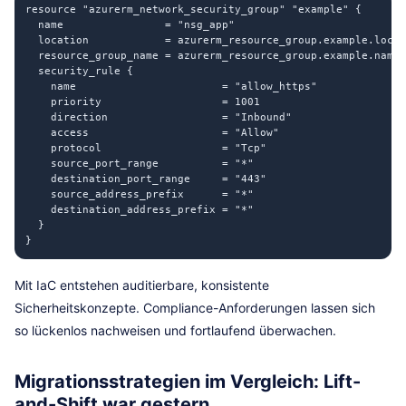
resource "azurerm_network_security_group" "example" {

  name                = "nsg_app"

  location            = azurerm_resource_group.example.locat
  resource_group_name = azurerm_resource_group.example.name

  security_rule {

    name                       = "allow_https"

    priority                   = 1001

    direction                  = "Inbound"

    access                     = "Allow"

    protocol                   = "Tcp"

    source_port_range          = "*"

    destination_port_range     = "443"

    source_address_prefix      = "*"

    destination_address_prefix = "*"

  }

Mit IaC entstehen auditierbare, konsistente
Sicherheitskonzepte. Compliance-Anforderungen lassen sich
so lückenlos nachweisen und fortlaufend überwachen.
Migrationsstrategien im Vergleich: Lift-
and-Shift war gestern