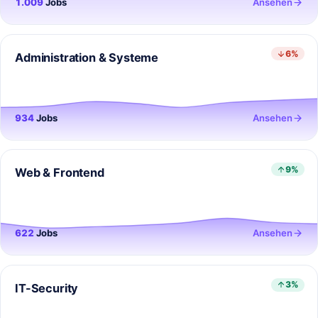
1.009
Jobs
Ansehen
6%
Administration & Systeme
934
Jobs
Ansehen
9%
Web & Frontend
622
Jobs
Ansehen
3%
IT-Security