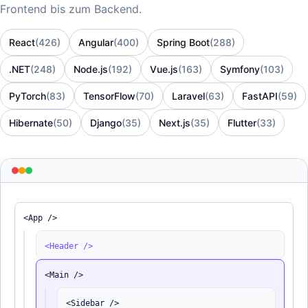
Frontend bis zum Backend.
React
(426)
Angular
(400)
Spring Boot
(288)
.NET
(248)
Node.js
(192)
Vue.js
(163)
Symfony
(103)
PyTorch
(83)
TensorFlow
(70)
Laravel
(63)
FastAPI
(59)
Hibernate
(50)
Django
(35)
Next.js
(35)
Flutter
(33)
<App />
<Header />
<Main />
<Sidebar />