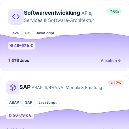
6%
Softwareentwicklung
APIs,
Services & Software-Architektur
Java
Git
JavaScript
Ø 48–67 k €
1.376
Jobs
Ansehen
17%
SAP
ABAP, S/4HANA, Module & Beratung
ABAP
SAP
JavaScript
Ø 56–79 k €