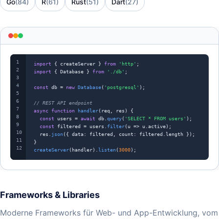
Go
(84)
R
(61)
Rust
(51)
Dart
(27)
1
import
 { 
createServer
 } 
from
'http'
2
import
 { 
Database
 } 
from
'./db'
;

3
4
const
db
 = 
new
Database
(
'postgresql'
);

5
6
// REST API endpoint
7
async function
handler
(
req
, 
res
) {

8
const
users
 = 
await
db
.
query
(
'SELECT * FROM users'
);

9
const
filtered
 = 
users
.
filter
(
u
 => 
u
.
active
);

10
res
.
json
({ 
data
: 
filtered
, 
count
: 
filtered
.
length
 });

11
12
createServer
(
handler
).
listen
(
3000
);
Frameworks & Libraries
Moderne Frameworks für Web- und App-Entwicklung, vom