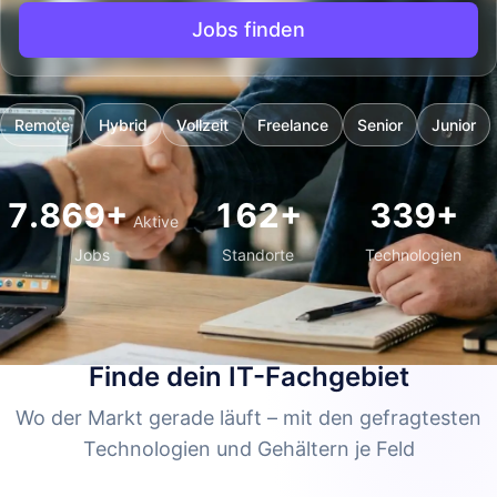
Jobs finden
Remote
Hybrid
Vollzeit
Freelance
Senior
Junior
7.869+
162+
339+
Aktive
Jobs
Standorte
Technologien
BERUFSFELDER
Finde dein IT-Fachgebiet
Wo der Markt gerade läuft – mit den gefragtesten
Technologien und Gehältern je Feld