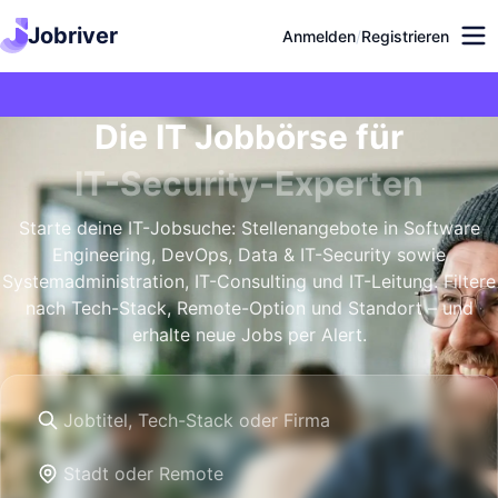
Jobriver
Anmelden
/
Registrieren
Die IT Jobbörse für
IT-Security-Experten
Starte deine IT-Jobsuche: Stellenangebote in Software
Engineering, DevOps, Data & IT-Security sowie
Systemadministration, IT-Consulting und IT-Leitung. Filtere
nach Tech-Stack, Remote-Option und Standort – und
erhalte neue Jobs per Alert.