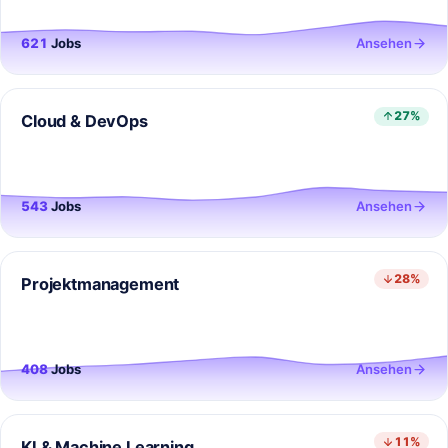
621
Jobs
Ansehen
27%
Cloud & DevOps
543
Jobs
Ansehen
28%
Projektmanagement
408
Jobs
Ansehen
11%
KI & Machine Learning