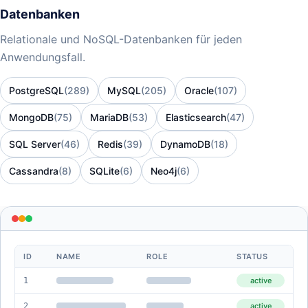
Datenbanken
Relationale und NoSQL-Datenbanken für jeden
Anwendungsfall.
PostgreSQL
(289)
MySQL
(205)
Oracle
(107)
MongoDB
(75)
MariaDB
(53)
Elasticsearch
(47)
SQL Server
(46)
Redis
(39)
DynamoDB
(18)
Cassandra
(8)
SQLite
(6)
Neo4j
(6)
ID
NAME
ROLE
STATUS
1
active
2
active