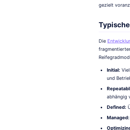
gezielt voranz
Typische
Die
Entwicklu
fragmentierte
Reifegradmodel
Initial:
Viel
und Betrie
Repeatabl
abhängig 
Defined:
Ü
Managed:
Optimizin