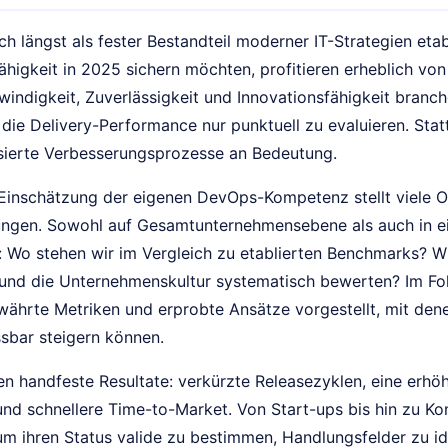
ch längst als fester Bestandteil moderner IT-Strategien etab
higkeit in 2025 sichern möchten, profitieren erheblich vo
indigkeit, Zuverlässigkeit und Innovationsfähigkeit branche
 die Delivery-Performance nur punktuell zu evaluieren. Sta
sierte Verbesserungsprozesse an Bedeutung.
 Einschätzung der eigenen DevOps-Kompetenz stellt viele O
ngen. Sowohl auf Gesamtunternehmensebene als auch in ein
e: Wo stehen wir im Vergleich zu etablierten Benchmarks? W
und die Unternehmenskultur systematisch bewerten? Im Fo
ährte Metriken und erprobte Ansätze vorgestellt, mit de
sbar steigern können.
n handfeste Resultate: verkürzte Releasezyklen, eine erhöh
 und schnellere Time-to-Market. Von Start-ups bis hin zu K
um ihren Status valide zu bestimmen, Handlungsfelder zu id