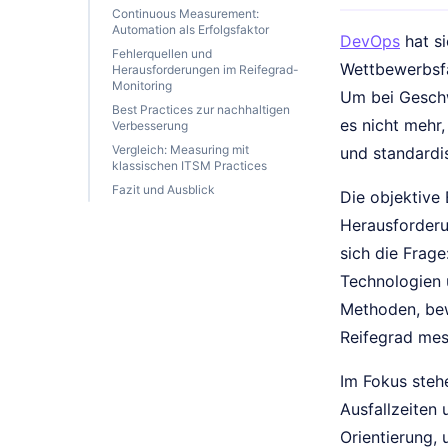
Continuous Measurement:
Automation als Erfolgsfaktor
DevOps
hat si
Fehlerquellen und
Wettbewerbsfä
Herausforderungen im Reifegrad-
Monitoring
Um bei Geschw
Best Practices zur nachhaltigen
es nicht mehr,
Verbesserung
Vergleich: Measuring mit
und standardi
klassischen ITSM Practices
Fazit und Ausblick
Die objektive
Herausforderu
sich die Frag
Technologien 
Methoden, bew
Reifegrad mes
Im Fokus stehe
Ausfallzeiten
Orientierung, 