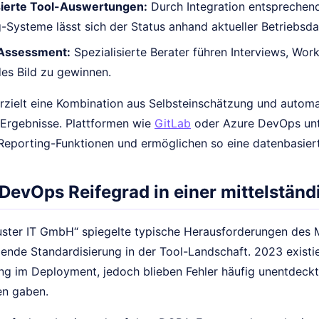
ierte Tool-Auswertungen:
Durch Integration entsprechend
-Systeme lässt sich der Status anhand aktueller Betriebsda
 Assessment:
Spezialisierte Berater führen Interviews, Wo
es Bild zu gewinnen.
 erzielt eine Kombination aus Selbsteinschätzung und autom
 Ergebnisse. Plattformen wie
GitLab
oder Azure DevOps unt
Reporting-Funktionen und ermöglichen so eine datenbasier
 DevOps Reifegrad in einer mittelstän
uster IT GmbH“ spiegelte typische Herausforderungen des Mit
lende Standardisierung in der Tool-Landschaft. 2023 existi
ng im Deployment, jedoch blieben Fehler häufig unentdeckt
n gaben.