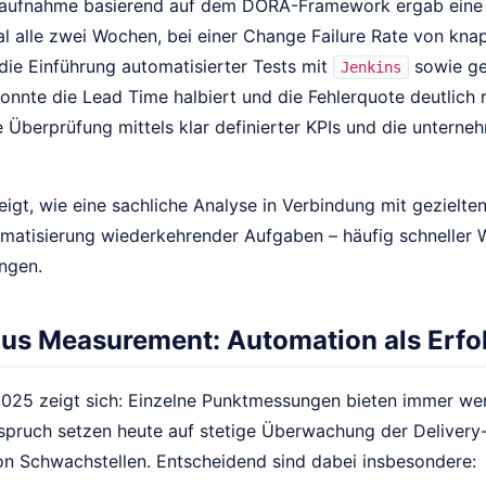
saufnahme basierend auf dem DORA-Framework ergab eine
mal alle zwei Wochen, bei einer Change Failure Rate von kn
 die Einführung automatisierter Tests mit
sowie ge
Jenkins
onnte die Lead Time halbiert und die Fehlerquote deutlich
e Überprüfung mittels klar definierter KPIs und die untern
zeigt, wie eine sachliche Analyse in Verbindung mit geziel
matisierung wiederkehrender Aufgaben – häufig schneller W
ungen.
us Measurement: Automation als Erfo
 2025 zeigt sich: Einzelne Punktmessungen bieten immer we
pruch setzen heute auf stetige Überwachung der Delivery
on Schwachstellen. Entscheidend sind dabei insbesondere: