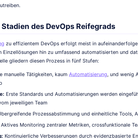
utreiben.
 Stadien des DevOps Reifegrads
ng
zu effizientem DevOps erfolgt meist in aufeinanderfolge
n Einzellösungen hin zu umfassend automatisierten und da
le gliedern diesen Prozess in fünf Stufen:
e manuelle Tätigkeiten, kaum
Automatisierung
, und wenig 
b
e:
Erste Standards und Automatisierungen werden eingeführt
vom jeweiligen Team
bergreifende Prozessabstimmung und einheitliche Tools, Au
Aktives Monitoring zentraler Metriken, crossfunktionale Te
g:
Kontinuierliche Verbesserungen durch evidenzbasierte Ent