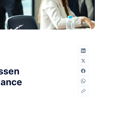
ssen
mance