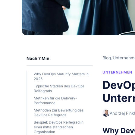
Blog
/
Unternehm
Noch 7 Min.
UNTERNEHMEN
Why DevOps Maturity Matters in
2025
DevOp
Typische Stadien des DevOps
Reifegrads
Unter
Metriken für die Delivery-
Performance
Methoden zur Bewertung des
Andrzej Fink
DevOps Reifegrads
Beispiel: DevOps Reifegrad in
einer mittelständischen
Why DevO
Organisation