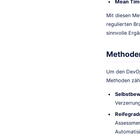
Mean Tim
Mit diesen Me
regulierten B
sinnvolle Erg
Methoden
Um den DevOp
Methoden zäh
Selbstbe
Verzerrung
Reifegrad
Assessment
Automatisi