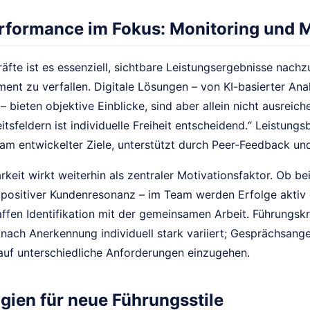
formance im Fokus: Monitoring und M
äfte ist es essenziell, sichtbare Leistungsergebnisse nachz
nt zu verfallen. Digitale Lösungen – von KI-basierter Anal
– bieten objektive Einblicke, sind aber allein nicht ausreic
itsfeldern ist individuelle Freiheit entscheidend.“ Leistun
am entwickelter Ziele, unterstützt durch Peer-Feedback und
rkeit wirkt weiterhin als zentraler Motivationsfaktor. Ob be
 positiver Kundenresonanz – im Team werden Erfolge aktiv 
fen Identifikation mit der gemeinsamen Arbeit. Führungskr
 nach Anerkennung individuell stark variiert; Gesprächsan
 auf unterschiedliche Anforderungen einzugehen.
gien für neue Führungsstile