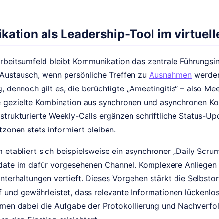
ation als Leadership-Tool im virtuel
 Arbeitsumfeld bleibt Kommunikation das zentrale Führungsi
 Austausch, wenn persönliche Treffen zu
Ausnahmen
werden
, dennoch gilt es, die berüchtigte „Ameetingitis“ – also Me
 gezielte Kombination aus synchronen und asynchronen K
r strukturierte Weekly-Calls ergänzen schriftliche Status-
tzonen stets informiert bleiben.
 etabliert sich beispielsweise ein asynchroner „Daily Scrum“
date im dafür vorgesehenen Channel. Komplexere Anliegen w
terhaltungen vertieft. Dieses Vorgehen stärkt die Selbstor
 und gewährleistet, dass relevante Informationen lückenlo
men dabei die Aufgabe der Protokollierung und Nachverfo