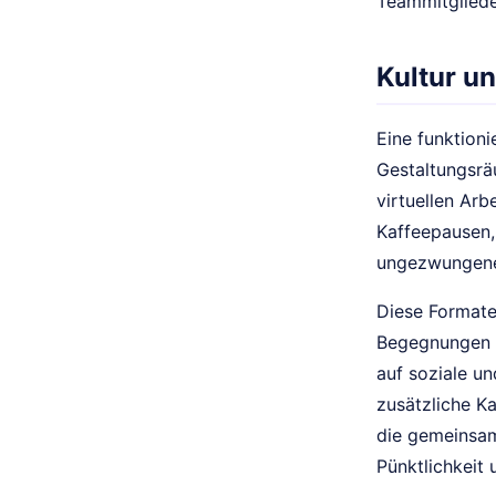
Teammitglieder
Kultur u
Eine funktioni
Gestaltungsrä
virtuellen Arb
Kaffeepausen,
ungezwungene
Diese Formate
Begegnungen s
auf soziale 
zusätzliche K
die gemeins
Pünktlichkeit