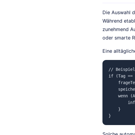
Die Auswahl d
Während etabl
zunehmend Aut
oder smarte R
Eine alltägli
// Beispiel
if (Tag == 
    frageTe
    speiche
    wenn (A
        inf
    }

Solche automa