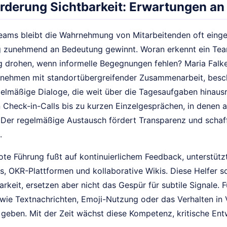
rderung Sichtbarkeit: Erwartungen a
 Teams bleibt die Wahrnehmung von Mitarbeitenden oft eing
g zunehmend an Bedeutung gewinnt. Woran erkennt ein Team
 drohen, wenn informelle Begegnungen fehlen? Maria Falk
nehmen mit standortübergreifender Zusammenarbeit, besch
gelmäßige Dialoge, die weit über die Tagesaufgaben hinausr
 Check-in-Calls bis zu kurzen Einzelgesprächen, in denen 
 Der regelmäßige Austausch fördert Transparenz und schaff
.
e Führung fußt auf kontinuierlichem Feedback, unterstütz
, OKR-Plattformen und kollaborative Wikis. Diese Helfer s
rkeit, ersetzen aber nicht das Gespür für subtile Signale. 
 wie Textnachrichten, Emoji-Nutzung oder das Verhalten in
eben. Mit der Zeit wächst diese Kompetenz, kritische Entw