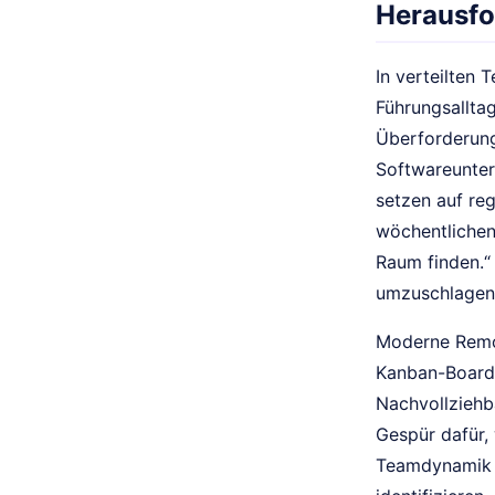
Herausfo
In verteilten
Führungsallta
Überforderung
Softwareunter
setzen auf re
wöchentlichen
Raum finden.“
umzuschlagen
Moderne Remot
Kanban-Boards
Nachvollziehba
Gespür dafür,
Teamdynamik g