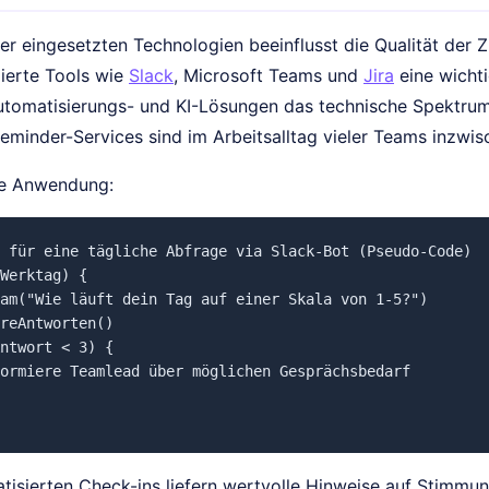
er eingesetzten Technologien beeinflusst die Qualität der
ierte Tools wie
Slack
, Microsoft Teams und
Jira
eine wichti
omatisierungs- und KI-Lösungen das technische Spektrum.
eminder-Services sind im Arbeitsalltag vieler Teams inzwis
che Anwendung:
 für eine tägliche Abfrage via Slack-Bot (Pseudo-Code)

Werktag) {

am("Wie läuft dein Tag auf einer Skala von 1-5?")

reAntworten()

ntwort < 3) {

ormiere Teamlead über möglichen Gesprächsbedarf

tisierten Check-ins liefern wertvolle Hinweise auf Stimmu