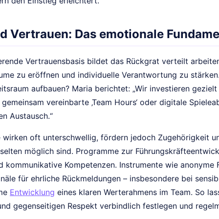
n den Einstieg erleichtert.
nd Vertrauen: Das emotionale Fundame
erende Vertrauensbasis bildet das Rückgrat verteilt arbeit
ume zu eröffnen und individuelle Verantwortung zu stärken.
eitsraum aufbauen? Maria berichtet: „Wir investieren gezielt 
 gemeinsam vereinbarte ‚Team Hours‘ oder digitale Spiele
n Austausch.“
 wirken oft unterschwellig, fördern jedoch Zugehörigkeit u
elten möglich sind. Programme zur Führungskräfteentwickl
und kommunikative Kompetenzen. Instrumente wie anonyme
anäle für ehrliche Rückmeldungen – insbesondere bei sensi
ame
Entwicklung
eines klaren Werterahmens im Team. So lass
 und gegenseitigen Respekt verbindlich festlegen und regel