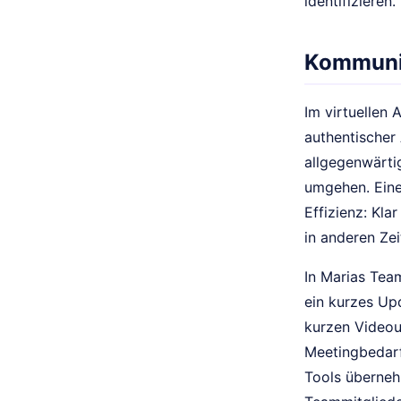
identifizieren.
Kommunik
Im virtuellen
authentischer
allgegenwärtig
umgehen. Eine
Effizienz: Kla
in anderen Zei
In Marias Team
ein kurzes Up
kurzen Videoun
Meetingbedarf
Tools überneh