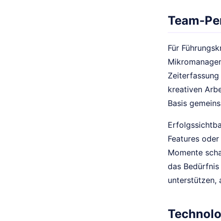
Team-Per
Für Führungskr
Mikromanageme
Zeiterfassung 
kreativen Arbe
Basis gemeins
Erfolgssichtba
Features oder
Momente schaf
das Bedürfnis
unterstützen,
Technolo