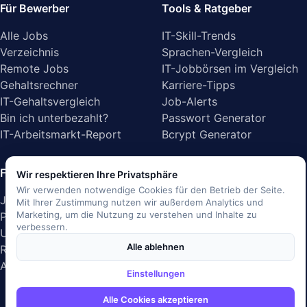
Für Bewerber
Tools & Ratgeber
Alle Jobs
IT-Skill-Trends
Verzeichnis
Sprachen-Vergleich
Remote Jobs
IT-Jobbörsen im Vergleich
Gehaltsrechner
Karriere-Tipps
IT-Gehaltsvergleich
Job-Alerts
Bin ich unterbezahlt?
Passwort Generator
IT-Arbeitsmarkt-Report
Bcrypt Generator
Für Arbeitgeber
Unternehmen
Wir respektieren Ihre Privatsphäre
Wir verwenden notwendige Cookies für den Betrieb der Seite.
Job inserieren
Über uns
Mit Ihrer Zustimmung nutzen wir außerdem Analytics und
Marketing, um die Nutzung zu verstehen und Inhalte zu
Preise
Blog
verbessern.
Unternehmensprofil
Presse
Alle ablehnen
Recruiting-Lösungen
Kontakt
API-Dokumentation
Gleichberechtigung &
Einstellungen
Vielfalt
Alle Cookies akzeptieren