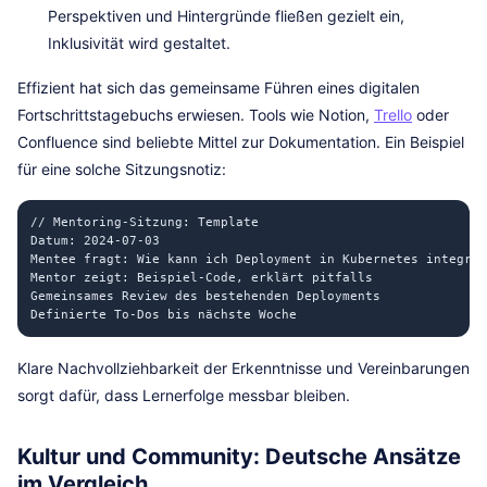
Perspektiven und Hintergründe fließen gezielt ein,
Inklusivität wird gestaltet.
Effizient hat sich das gemeinsame Führen eines digitalen
Fortschrittstagebuchs erwiesen. Tools wie Notion,
Trello
oder
Confluence sind beliebte Mittel zur Dokumentation. Ein Beispiel
für eine solche Sitzungsnotiz:
// Mentoring-Sitzung: Template

Datum: 2024-07-03

Mentee fragt: Wie kann ich Deployment in Kubernetes integrie
Mentor zeigt: Beispiel-Code, erklärt pitfalls

Gemeinsames Review des bestehenden Deployments

Klare Nachvollziehbarkeit der Erkenntnisse und Vereinbarungen
sorgt dafür, dass Lernerfolge messbar bleiben.
Kultur und Community: Deutsche Ansätze
im Vergleich