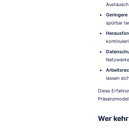
Austausch
Geringere 
spürbar la
Herausfor
kontinuier
Datenschut
Netzwerke
Arbeitsre
lassen sic
Diese Erfahru
Präsenzmodell
Wer kehr