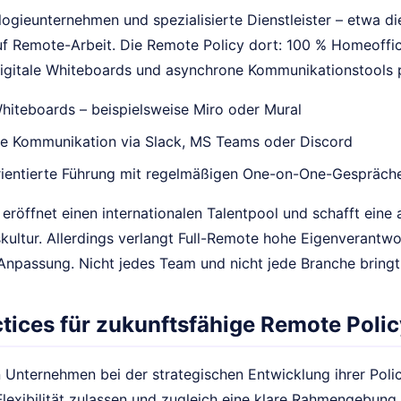
ogieunternehmen und spezialisierte Dienstleister – etwa d
f Remote-Arbeit. Die Remote Policy dort: 100 % Homeoffic
igitale Whiteboards und asynchrone Kommunikationstools p
Whiteboards – beispielsweise Miro oder Mural
e Kommunikation via Slack, MS Teams oder Discord
ientierte Führung mit regelmäßigen One-on-One-Gespräch
eröffnet einen internationalen Talentpool und schafft eine a
ultur. Allerdings verlangt Full-Remote hohe Eigenverantwo
npassung. Nicht jedes Team und nicht jede Branche bringt
ctices für zukunftsfähige Remote Polic
 Unternehmen bei der strategischen Entwicklung ihrer Polic
lexibilität zulassen und zugleich eine klare Rahmengebung 