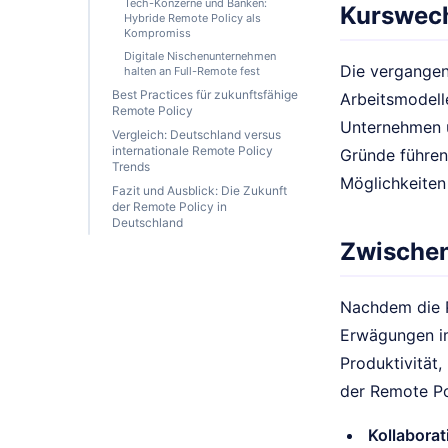
Tech-Konzerne und Banken:
Kurswec
Hybride Remote Policy als
Kompromiss
Digitale Nischenunternehmen
Die vergangen
halten an Full-Remote fest
Best Practices für zukunftsfähige
Arbeitsmodell
Remote Policy
Unternehmen ü
Vergleich: Deutschland versus
internationale Remote Policy
Gründe führe
Trends
Möglichkeiten
Fazit und Ausblick: Die Zukunft
der Remote Policy in
Deutschland
Zwischen
Nachdem die P
Erwägungen im
Produktivität
der Remote Po
Kollaborat