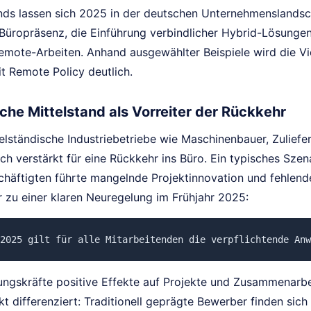
nds lassen sich 2025 in der deutschen Unternehmenslands
Büropräsenz, die Einführung verbindlicher Hybrid-Lösungen 
emote-Arbeiten. Anhand ausgewählter Beispiele wird die Vie
 Remote Policy deutlich.
che Mittelstand als Vorreiter der Rückkehr
telständische Industriebetriebe wie Maschinenbauer, Zulie
ch verstärkt für eine Rückkehr ins Büro. Ein typisches Szena
chäftigten führte mangelnde Projektinnovation und fehlend
r zu einer klaren Neuregelung im Frühjahr 2025:
2025 gilt für alle Mitarbeitenden die verpflichtende Anw
ngskräfte positive Effekte auf Projekte und Zusammenarbeit
t differenziert: Traditionell geprägte Bewerber finden sich 