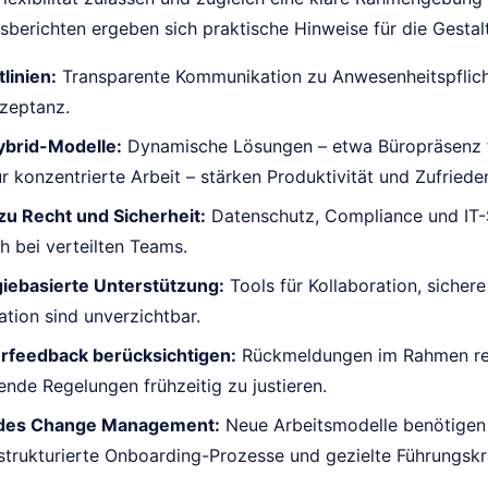
sberichten ergeben sich praktische Hinweise für die Gesta
tlinien:
Transparente Kommunikation zu Anwesenheitspflich
zeptanz.
ybrid-Modelle:
Dynamische Lösungen – etwa Büropräsenz f
ür konzentrierte Arbeit – stärken Produktivität und Zufrieden
zu Recht und Sicherheit:
Datenschutz, Compliance und IT-S
h bei verteilten Teams.
iebasierte Unterstützung:
Tools für Kollaboration, sichere
ion sind unverzichtbar.
erfeedback berücksichtigen:
Rückmeldungen im Rahmen re
ende Regelungen frühzeitig zu justieren.
ndes Change Management:
Neue Arbeitsmodelle benötigen
 strukturierte Onboarding-Prozesse und gezielte Führungskr