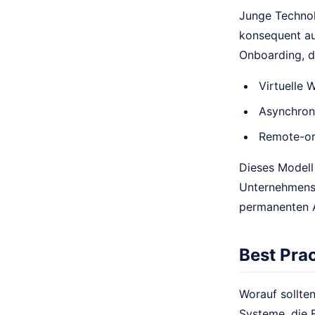
Junge Technol
konsequent au
Onboarding, d
Virtuelle 
Asynchron
Remote-or
Dieses Modell 
Unternehmensk
permanenten A
Best Pra
Worauf sollten
Systeme, die F