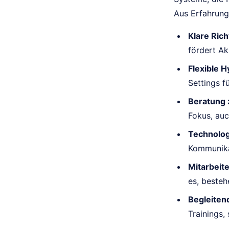
Aus Erfahrung
Klare Rich
fördert Ak
Flexible H
Settings f
Beratung 
Fokus, auc
Technolog
Kommunikat
Mitarbeit
es, besteh
Begleite
Trainings,