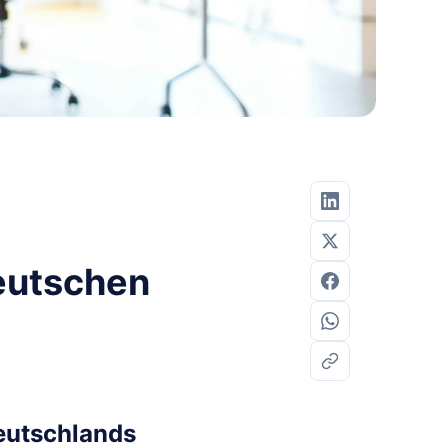
eutschen
eutschlands