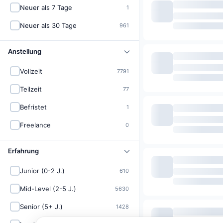
Neuer als 7 Tage
1
Neuer als 30 Tage
961
Anstellung
Vollzeit
7791
Teilzeit
77
Befristet
1
Freelance
0
Erfahrung
Junior (0-2 J.)
610
Mid-Level (2-5 J.)
5630
Senior (5+ J.)
1428