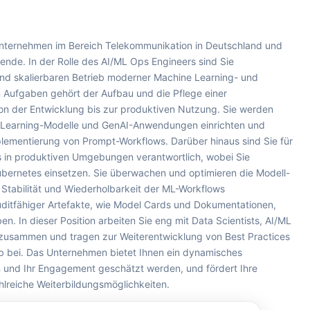
Unternehmen im Bereich Telekommunikation in Deutschland und
tende. In der Rolle des AI/ML Ops Engineers sind Sie
 und skalierbaren Betrieb moderner Machine Learning- und
 Aufgaben gehört der Aufbau und die Pflege einer
on der Entwicklung bis zur produktiven Nutzung. Sie werden
e-Learning-Modelle und GenAI-Anwendungen einrichten und
mplementierung von Prompt-Workflows. Darüber hinaus sind Sie für
 in produktiven Umgebungen verantwortlich, wobei Sie
bernetes einsetzen. Sie überwachen und optimieren die Modell-
 Stabilität und Wiederholbarkeit der ML-Workflows
 auditfähiger Artefakte, wie Model Cards und Dokumentationen,
en. In dieser Position arbeiten Sie eng mit Data Scientists, AI/ML
zusammen und tragen zur Weiterentwicklung von Best Practices
b bei. Das Unternehmen bietet Ihnen ein dynamisches
n und Ihr Engagement geschätzt werden, und fördert Ihre
hlreiche Weiterbildungsmöglichkeiten.