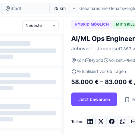
Gehaltsrechner
Gehaltsvergl
HYBRID MÖGLICH
MIT SKIL
AI/ML Ops Engineer
Jobriver IT Jobbörse
(7.863 w
Köln
Hybrid
Vollzeit
Mid
Aktualisiert vor 65 Tagen
58.000 € – 83.000 € 
Jetzt bewerben
M
Teilen: