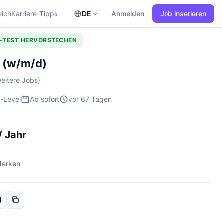
eich
Karriere-Tipps
DE
Anmelden
Job inserieren
L-TEST HERVORSTECHEN
 (w/m/d)
eitere Jobs)
-Level
Ab sofort
vor 67 Tagen
/ Jahr
erken