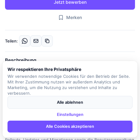
Jetzt bewerben
Merken
Teilen:
Beschreibung
Wir respektieren Ihre Privatsphäre
Unser Kunde ist ein spezialisierter IT-Personaldienstleister, der
Wir verwenden notwendige Cookies für den Betrieb der Seite.
sich durch eine individuelle und persönliche Beratung
Mit Ihrer Zustimmung nutzen wir außerdem Analytics und
auszeichnet. Hier sprechen Bewerberinnen und Bewerber direkt
Marketing, um die Nutzung zu verstehen und Inhalte zu
mit erfahrenen IT-Fachleuten, die über langjährige Erfahrung in
verbessern.
der Systemadministration, im Support und in IT-Projekten
Alle ablehnen
verfügen. Die Rolle des IT-Supportmitarbeiters umfasst die
Annahme, Analyse und Bearbeitung von IT-Störungen, die sowohl
Einstellungen
telefonisch als auch über Tickets oder remote gemeldet werden.
Zu den weiteren Aufgaben gehören die Installation, Konfiguration
Alle Cookies akzeptieren
und Betreuung von Hard- und Software, die Unterstützung bei
Rollouts, Updates und Migrationen sowie die Benutzerverwaltung