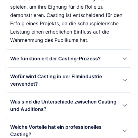
spielen, um ihre Eignung für die Rolle zu
demonstrieren. Casting ist entscheidend für den
Erfolg eines Projekts, da die schauspielerische
Leistung einen erheblichen Einfluss auf die
Wahrnehmung des Publikums hat.
Wie funktioniert der Casting-Prozess?
Der Casting-Prozess beginnt in der Regel mit der
Wofür wird Casting in der Filmindustrie
Erstellung eines Castingskripts, das die
verwendet?
Anforderungen und Eigenschaften der gesuchten
Charaktere beschreibt. Casting-Direktoren sichten
Casting wird in der Filmindustrie verwendet, um
Was sind die Unterschiede zwischen Casting
dann Bewerbungen und wählen geeignete
die richtigen Schauspieler für spezifische Rollen in
und Auditions?
Schauspieler aus, die zu einem Vorsprechen
einem Film oder einer Serie auszuwählen. Die
eingeladen werden. Nach den Auditions werden
Auswahl der Darsteller beeinflusst nicht nur die
Casting ist der übergeordnete Prozess der
Welche Vorteile hat ein professionelles
die besten Kandidaten für die Rollen in der
Qualität der schauspielerischen Darbietung,
Auswahl von Schauspielern, während Auditions
Casting?
engeren Wahl berücksichtigt. Oft werden auch