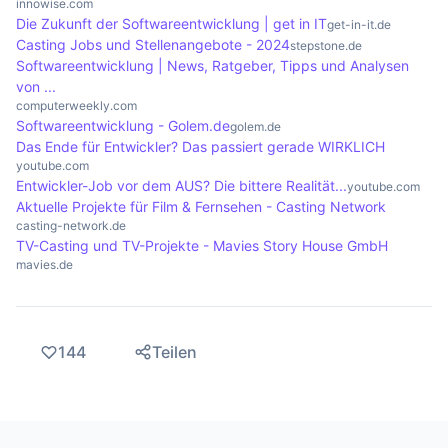
innowise.com
zu gewährleisten.
Die Zukunft der Softwareentwicklung | get in IT
berücksichtigt werden, um die Zielgruppe
kann oft zu überraschenden und innovativen
get-in-it.de
Casting Jobs und Stellenangebote - 2024
stepstone.de
bestmöglich anzusprechen.
Besetzungen führen, während On-Casting in der
Softwareentwicklung | News, Ratgeber, Tipps und Analysen
Regel die Erwartungen der Produzenten und
von ...
Regisseure erfüllt.
computerweekly.com
Softwareentwicklung - Golem.de
golem.de
Das Ende für Entwickler? Das passiert gerade WIRKLICH
youtube.com
Entwickler-Job vor dem AUS? Die bittere Realität...
youtube.com
Aktuelle Projekte für Film & Fernsehen - Casting Network
casting-network.de
TV-Casting und TV-Projekte - Mavies Story House GmbH
mavies.de
144
Teilen