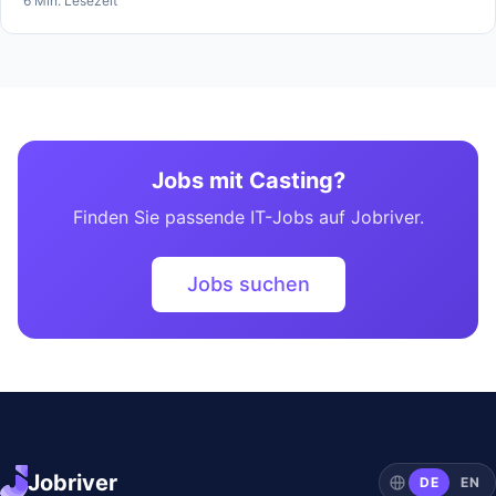
6 Min. Lesezeit
Jobs mit Casting?
Finden Sie passende IT-Jobs auf Jobriver.
Jobs suchen
Jobriver
DE
EN