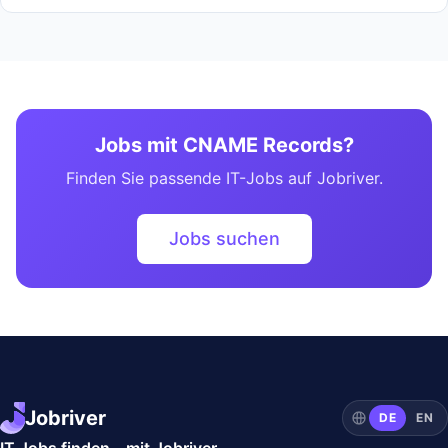
Jobs mit CNAME Records?
Finden Sie passende IT-Jobs auf Jobriver.
Jobs suchen
Jobriver
DE
EN