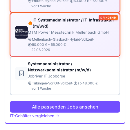
·
·
·
Erkrath
Hybrid
Vollzeit
60.000 € - 65.000 €
vor 1 Woche
DRINGEND
IT-Systemadministrator / IT-Infrastruktur
(m/w/d)
MTM Power Messtechnik Mellenbach GmbH
·
·
·
Mellenbach-Glasbach
Hybrid
Vollzeit
50.000 € - 55.000 €
22.06.2026
Systemadministrator /
Netzwerkadministrator (m/w/d)
Jobriver IT Jobbörse
·
·
·
Tübingen
Vor Ort
Vollzeit
ab 48.000 €
vor 1 Woche
Alle passenden Jobs ansehen
IT-Gehälter vergleichen →