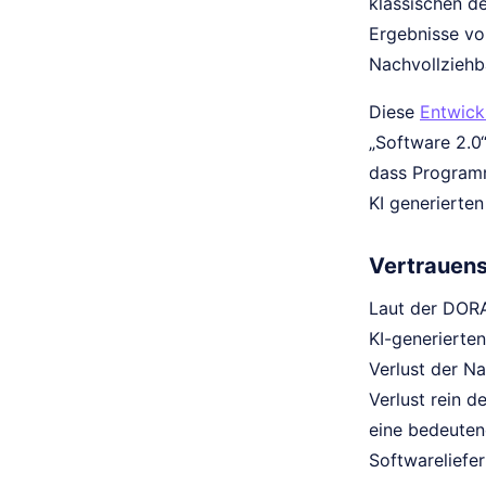
klassischen de
Ergebnisse vo
Nachvollziehba
Diese
Entwick
„Software 2.0
dass Programmi
KI generierte
Vertrauensl
Laut der DORA
KI-generierte
Verlust der N
Verlust rein d
eine bedeuten
Softwareliefe