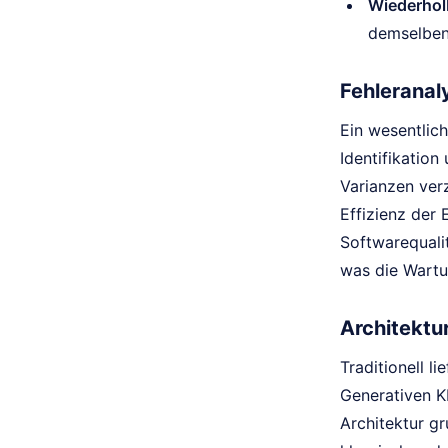
Wiederholb
demselben
Fehleranal
Ein wesentlich
Identifikation
Varianzen verz
Effizienz der
Softwarequalit
was die Wartu
Architektu
Traditionell 
Generativen K
Architektur g