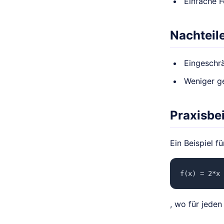
Einfache 
Nachteil
Eingeschrä
Weniger g
Praxisbei
Ein Beispiel f
f(x) = 2*x 
, wo für jeden