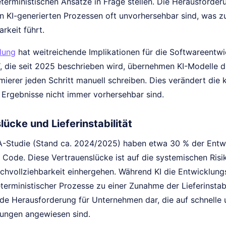
terministischen Ansätze in Frage stellen. Die Herausforderu
n KI-generierten Prozessen oft unvorhersehbar sind, was z
rkeit führt.
lung
hat weitreichende Implikationen für die Softwareentwic
“, die seit 2025 beschrieben wird, übernehmen KI-Modelle 
erer jeden Schritt manuell schreiben. Dies verändert die k
n Ergebnisse nicht immer vorhersehbar sind.
ücke und Lieferinstabilität
-Studie (Stand ca. 2024/2025) haben etwa 30 % der Entwic
n Code. Diese Vertrauenslücke ist auf die systemischen Ris
achvollziehbarkeit einhergehen. Während KI die Entwicklung
eterministischer Prozesse zu einer Zunahme der Lieferinstabi
de Herausforderung für Unternehmen dar, die auf schnelle 
rungen angewiesen sind.