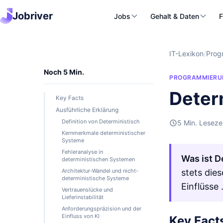
Jobriver
Jobs
Gehalt & Daten
F
IT-Lexikon
/
Prog
Noch 5 Min.
PROGRAMMIERU
Deter
Key Facts
Ausführliche Erklärung
Definition von Deterministisch
5 Min. Leseze
Kernmerkmale deterministischer
Systeme
Fehleranalyse in
Was ist D
deterministischen Systemen
Architektur-Wandel und nicht-
stets die
deterministische Systeme
Einflüsse
Vertrauenslücke und
Lieferinstabilität
Anforderungspräzision und der
Einfluss von KI
Key Fact