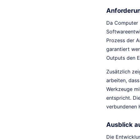
Anforderun
Da Computer u
Softwareentwi
Prozess der A
garantiert wer
Outputs den 
Zusätzlich zei
arbeiten, das
Werkzeuge mit
entspricht. D
verbundenen H
Ausblick a
Die Entwicklu