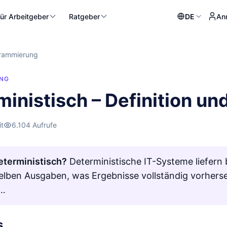
ür Arbeitgeber
Ratgeber
DE
An
rammierung
NG
ministisch – Definition u
it
6.104 Aufrufe
eterministisch?
Deterministische IT-Systeme liefern 
selben Ausgaben, was Ergebnisse vollständig vorhers
 …
s