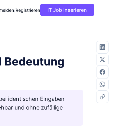
IT Job inserieren
melden
/
Registrieren
nd Bedeutung
bei identischen Eingaben
ehbar und ohne zufällige