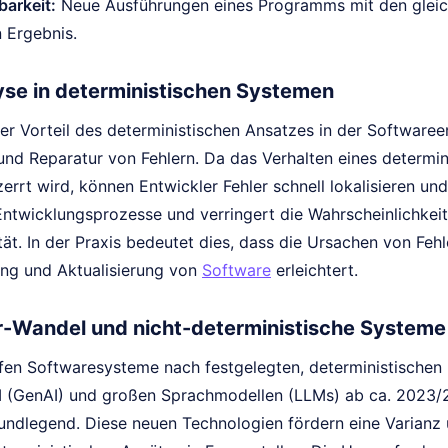
arkeit:
Neue Ausführungen eines Programms mit den gleich
 Ergebnis.
yse in deterministischen Systemen
er Vorteil des deterministischen Ansatzes in der Softwaree
 und Reparatur von Fehlern. Da das Verhalten eines determi
errt wird, können Entwickler Fehler schnell lokalisieren un
 Entwicklungsprozesse und verringert die Wahrscheinlichkei
ät. In der Praxis bedeutet dies, dass die Ursachen von Fehle
ng und Aktualisierung von
Software
erleichtert.
r-Wandel und nicht-deterministische Systeme
liefen Softwaresysteme nach festgelegten, deterministisch
I (GenAI) und großen Sprachmodellen (LLMs) ab ca. 2023/2
rundlegend. Diese neuen Technologien fördern eine Varianz 