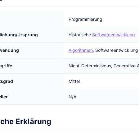
Programmierung
tlichung/Ursprung
Historische
Softwareentwicklung
rwendung
Algorithmen
, Softwareentwicklung
griffe
Nicht-Determinismus, Generative A
tsgrad
Mittel
ller
N/A
iche Erklärung