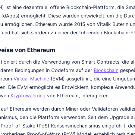
) ist eine dezentrale, offene Blockchain-Plattform, die Sm
dApps) ermöglicht. Diese wurden entwickelt, um die Durc
zu ermöglichen. Ethereum wurde 2015 von Vitalik Buterin u
 und hat sich seitdem zu einer der führenden Blockchain-Pl
eise von Ethereum
tioniert durch die Verwendung von Smart Contracts, die al
d, deren Bedingungen in Codeform auf der
Blockchain
gespei
hereum
Virtual Machine
(EVM) ausgeführt, die eine Umgebung 
fen. Die EVM ermöglicht es Entwicklern, komplexe Anwendu
tiven
Kryptowährung
von Ethereum, interagieren.
 auf Ethereum werden durch Miner oder Validatoren validi
ismus, den die Plattform verwendet. Seit dem Upgrade au
Proof-of-Stake (PoS) Konsensmechanismus eingeführt, der
 vorherigen Proof-of-Work (PoW) Modell erheblich reduzier