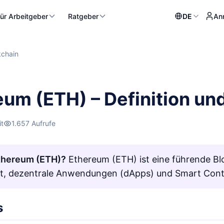
ür Arbeitgeber
Ratgeber
DE
An
kchain
eum (ETH) – Definition u
it
1.657 Aufrufe
Ethereum (ETH)?
Ethereum (ETH) ist eine führende Blo
t, dezentrale Anwendungen (dApps) und Smart Contr
s