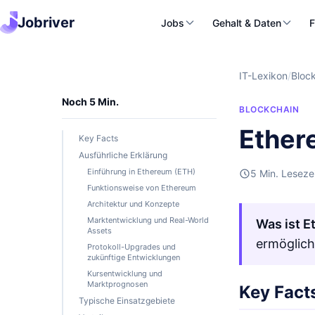
Jobriver
Jobs
Gehalt & Daten
F
IT-Lexikon
/
Bloc
Noch 5 Min.
BLOCKCHAIN
Ether
Key Facts
Ausführliche Erklärung
Einführung in Ethereum (ETH)
5 Min. Leseze
Funktionsweise von Ethereum
Architektur und Konzepte
Marktentwicklung und Real-World
Was ist 
Assets
ermöglich
Protokoll-Upgrades und
zukünftige Entwicklungen
Kursentwicklung und
Marktprognosen
Key Fact
Typische Einsatzgebiete