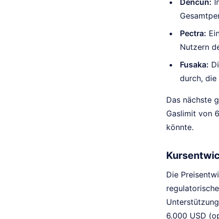
Dencun:
I
Gesamtper
Pectra:
Ein
Nutzern d
Fusaka:
Di
durch, die
Das nächste g
Gaslimit von 6
könnte.
Kursentwi
Die Preisentw
regulatorisch
Unterstützung
6.000 USD (op