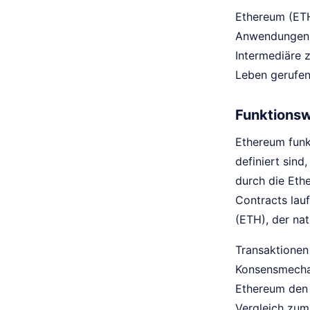
Ethereum (ETH
Anwendungen (
Intermediäre 
Leben gerufen
Funktionsw
Ethereum funk
definiert sin
durch die Et
Contracts lau
(ETH), der na
Transaktionen
Konsensmechan
Ethereum den 
Vergleich zum