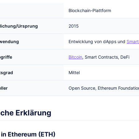
Blockchain-Plattform
tlichung/Ursprung
2015
rwendung
Entwicklung von dApps und
Smart
griffe
Bitcoin
, Smart Contracts, DeFi
tsgrad
Mittel
ller
Open Source, Ethereum Foundatio
iche Erklärung
 in Ethereum (ETH)