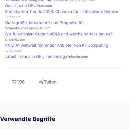
Simulationen eingesetzt werden. Diese
Was ist eine GPU?
ibm.com
Entwicklung hat die GPU zu einem zentralen
Grafikkarten Trends 2026: Chancen für IT-Reseller & Retailer
Element in der modernen IT-Infrastruktur
littlebit.ch
Marktgröße, Marktanteil und Prognose für ...
gemacht.
fortunebusinessinsights.com
Wie funktioniert Cuda NVIDIA und welche Vorteile hat es?
wilde-it.com
NVIDIA: Weltweit führender Anbieter von KI-Computing
nvidia.com
Latest Trends in GPU Technology
linkedin.com
198
Teilen
Verwandte Begriffe