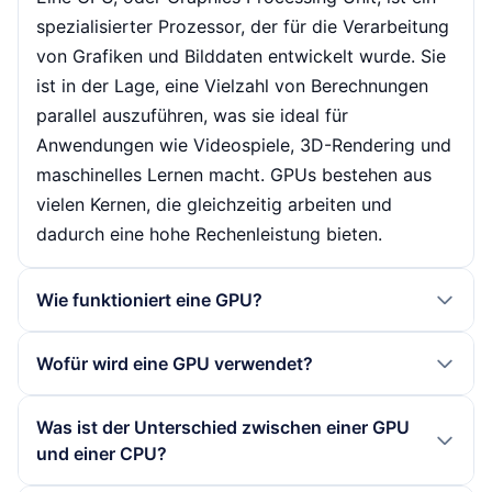
spezialisierter Prozessor, der für die Verarbeitung
von Grafiken und Bilddaten entwickelt wurde. Sie
ist in der Lage, eine Vielzahl von Berechnungen
parallel auszuführen, was sie ideal für
Anwendungen wie Videospiele, 3D-Rendering und
maschinelles Lernen macht. GPUs bestehen aus
vielen Kernen, die gleichzeitig arbeiten und
dadurch eine hohe Rechenleistung bieten.
Wie funktioniert eine GPU?
Eine GPU funktioniert durch die parallele
Wofür wird eine GPU verwendet?
Verarbeitung von Daten. Sie nutzt eine
Architektur, die es ihr ermöglicht, viele Threads
GPUs finden Anwendung in verschiedenen
Was ist der Unterschied zwischen einer GPU
gleichzeitig zu bearbeiten. Dies geschieht durch
Bereichen, darunter Gaming, maschinelles Lernen,
und einer CPU?
eine Vielzahl von Recheneinheiten, die simultan
KI-Training, CAD (Computer-Aided Design), 3D-