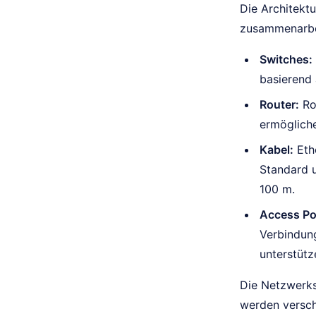
Die Architekt
zusammenarbei
Switches:
basierend
Router:
Rou
ermöglich
Kabel:
Ethe
Standard 
100 m.
Access Po
Verbindun
unterstütz
Die Netzwerks
werden versch