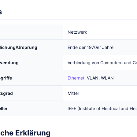
s
Netzwerk
tlichung/Ursprung
Ende der 1970er Jahre
rwendung
Verbindung von Computern und Ger
griffe
Ethernet
, VLAN, WLAN
tsgrad
Mittel
ller
IEEE (Institute of Electrical and El
iche Erklärung