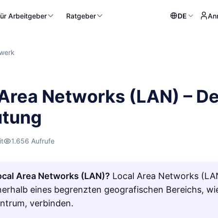
ür Arbeitgeber
Ratgeber
DE
An
werk
 Area Networks (LAN) – De
tung
it
1.656 Aufrufe
ocal Area Networks (LAN)?
Local Area Networks (LAN
nerhalb eines begrenzten geografischen Bereichs, w
ntrum, verbinden.