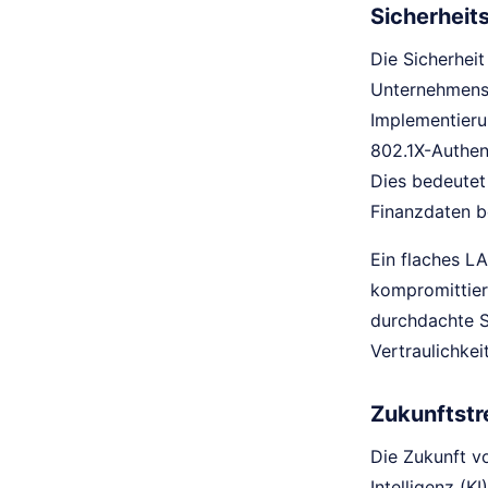
Sicherheit
Die Sicherheit
Unternehmens
Implementieru
802.1X-Authent
Dies bedeutet
Finanzdaten b
Ein flaches LA
kompromittier
durchdachte Si
Vertraulichkei
Zukunftstr
Die Zukunft v
Intelligenz (