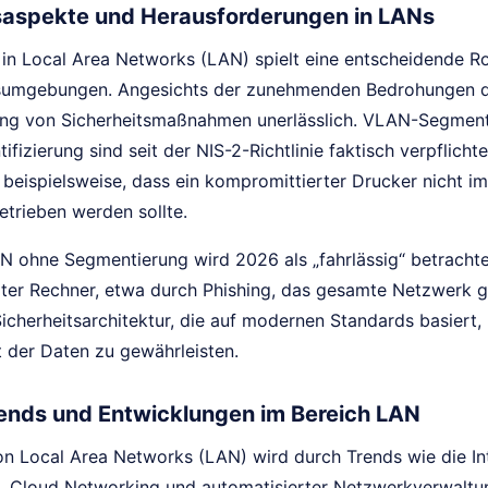
saspekte und Herausforderungen in LANs
 in Local Area Networks (LAN) spielt eine entscheidende Ro
umgebungen. Angesichts der zunehmenden Bedrohungen dur
ng von Sicherheitsmaßnahmen unerlässlich. VLAN-Segment
ifizierung sind seit der NIS-2-Richtlinie faktisch verpflich
 beispielsweise, dass ein kompromittierter Drucker nicht i
etrieben werden sollte.
N ohne Segmentierung wird 2026 als „fahrlässig“ betrachtet
ter Rechner, etwa durch Phishing, das gesamte Netzwerk ge
cherheitsarchitektur, die auf modernen Standards basiert, u
t der Daten zu gewährleisten.
ends und Entwicklungen im Bereich LAN
on Local Area Networks (LAN) wird durch Trends wie die Int
KI), Cloud Networking und automatisierter Netzwerkverwalt