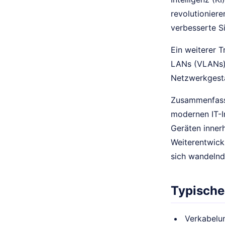
revolutionier
verbesserte S
Ein weiterer T
LANs (VLANs) b
Netzwerkgesta
Zusammenfasse
modernen IT-I
Geräten inner
Weiterentwick
sich wandelnd
Typische
Verkabelu