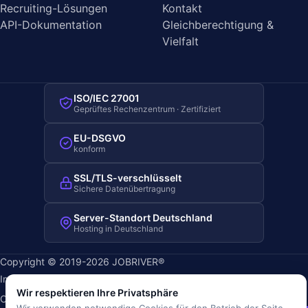
Recruiting-Lösungen
Kontakt
API-Dokumentation
Gleichberechtigung &
Vielfalt
ISO/IEC 27001
Geprüftes Rechenzentrum · Zertifiziert
EU-DSGVO
konform
SSL/TLS-verschlüsselt
Sichere Datenübertragung
Server-Standort Deutschland
Hosting in Deutschland
Copyright © 2019-2026 JOBRIVER®
Impressum
·
Datenschutz
·
AGB
·
Nutzungsbedingungen
·
Wir respektieren Ihre Privatsphäre
Cookie-Richtlinie
·
Cookie-Einstellungen