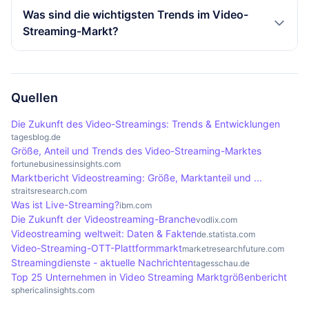
Streaming-Diensten führt. Die Marktanteile der
bieten immersive Erlebnisse, während Blockchain
Der deutsche Video-Streaming-Markt wird bis
Was sind die wichtigsten Trends im Video-
mobilen Geräte wachsen kontinuierlich.
für dezentrale Content-Delivery-Netzwerke und
2026 voraussichtlich ein Volumen von 62,87
Streaming-Markt?
Manipulationsschutz sorgt. Diese Technologien
Milliarden US-Dollar erreichen. Dies deutet auf
könnten die Art und Weise, wie Inhalte konsumiert
eine hohe Marktdynamik hin, die durch die
Wichtige Trends im Video-Streaming-Markt
und bereitgestellt werden, erheblich verändern.
wachsende Akzeptanz von Streaming-Diensten
umfassen die zunehmende Nutzung von Live-
und die zunehmende Nutzung mobiler Endgeräte
Streaming, die Integration von KI zur
Quellen
unterstützt wird. Die Konkurrenz zwischen
Personalisierung von Inhalten, das Wachstum von
Die Zukunft des Video-Streamings: Trends & Entwicklungen
Anbietern wird ebenfalls zunehmen.
OTT-Diensten und die steigende Bedeutung von
tagesblog.de
Größe, Anteil und Trends des Video-Streaming-Marktes
mobilen Endgeräten. Zudem gewinnen
fortunebusinessinsights.com
Technologien wie AR/VR und Blockchain an
Marktbericht Videostreaming: Größe, Marktanteil und ...
Bedeutung, um das Nutzererlebnis zu verbessern
straitsresearch.com
Was ist Live-Streaming?
ibm.com
und neue Geschäftsmodelle zu ermöglichen.
Die Zukunft der Videostreaming-Branche
vodlix.com
Videostreaming weltweit: Daten & Fakten
de.statista.com
Video-Streaming-OTT-Plattformmarkt
marketresearchfuture.com
Streamingdienste - aktuelle Nachrichten
tagesschau.de
Top 25 Unternehmen in Video Streaming Marktgrößenbericht
sphericalinsights.com