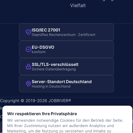
Vielfalt
ISO/IEC 27001
Geprüftes Rechenzentrum · Zertifiziert
EU-DSGVO
konform
SSL/TLS-verschlüsselt
Sichere Datenübertragung
Server-Standort Deutschland
Hosting in Deutschland
Copyright © 2019-2026 JOBRIVER®
Impressum
·
Datenschutz
·
AGB
·
Nutzungsbedingungen
·
Wir respektieren Ihre Privatsphäre
Cookie-Richtlinie
·
Cookie-Einstellungen
Wir verwenden notwendige Cookies für den Betrieb der Seite.
SiSt
JR
Mit Ihrer Zustimmung nutzen wir außerdem Analytics und
Marketing, um die Nutzung zu verstehen und Inhalte zu