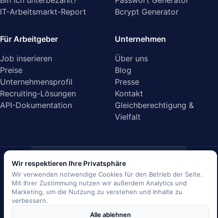
IT-Arbeitsmarkt-Report
Bcrypt Generator
Für Arbeitgeber
Unternehmen
Job inserieren
Über uns
Preise
Blog
Unternehmensprofil
Presse
Recruiting-Lösungen
Kontakt
API-Dokumentation
Gleichberechtigung &
Vielfalt
ISO/IEC 27001
Wir respektieren Ihre Privatsphäre
Geprüftes Rechenzentrum · Zertifiziert
Wir verwenden notwendige Cookies für den Betrieb der Seite.
Mit Ihrer Zustimmung nutzen wir außerdem Analytics und
EU-DSGVO
Marketing, um die Nutzung zu verstehen und Inhalte zu
konform
verbessern.
SSL/TLS-verschlüsselt
Alle ablehnen