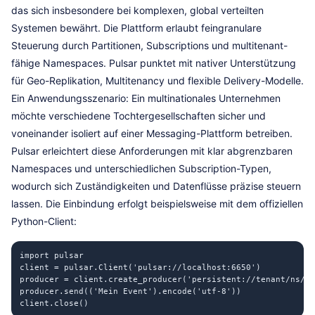
das sich insbesondere bei komplexen, global verteilten
Systemen bewährt. Die Plattform erlaubt feingranulare
Steuerung durch Partitionen, Subscriptions und multitenant-
fähige Namespaces. Pulsar punktet mit nativer Unterstützung
für Geo-Replikation, Multitenancy und flexible Delivery-Modelle.
Ein Anwendungsszenario: Ein multinationales Unternehmen
möchte verschiedene Tochtergesellschaften sicher und
voneinander isoliert auf einer Messaging-Plattform betreiben.
Pulsar erleichtert diese Anforderungen mit klar abgrenzbaren
Namespaces und unterschiedlichen Subscription-Typen,
wodurch sich Zuständigkeiten und Datenflüsse präzise steuern
lassen. Die Einbindung erfolgt beispielsweise mit dem offiziellen
Python-Client:
import pulsar

client = pulsar.Client('pulsar://localhost:6650')

producer = client.create_producer('persistent://tenant/ns/to
producer.send(('Mein Event').encode('utf-8'))

client.close()