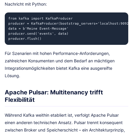
Nachricht mit Python:
from kafka import KafkaProducer

producer = KafkaProducer(bootstrap_servers='localhost:9092')

data = b'Meine Event-Message'

producer.send('events', data)

producer.flush()
Für Szenarien mit hohen Performance-Anforderungen,
zahlreichen Konsumenten und dem Bedarf an mächtigen
Integrationsmöglichkeiten bietet Kafka eine ausgereifte
Lösung.
Apache Pulsar: Multitenancy trifft
Flexibilität
Während Kafka weithin etabliert ist, verfolgt Apache Pulsar
einen anderen technischen Ansatz. Pulsar trennt konsequent
zwischen Broker und Speicherschicht – ein Architekturprinzip,