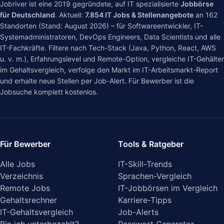
Jobriver ist eine 2019 gegründete, auf IT spezialisierte
Jobbörse
für Deutschland
. Aktuell:
7.854
IT Jobs & Stellenangebote
an
162
Standorten (Stand: August 2026) – für Softwareentwickler, IT-
Systemadministratoren, DevOps Engineers, Data Scientists und alle
IT-Fachkräfte. Filtere nach Tech-Stack (Java, Python, React, AWS
u. v. m.), Erfahrungslevel und Remote-Option, vergleiche IT-Gehälter
im
Gehaltsvergleich
, verfolge den Markt im
IT-Arbeitsmarkt-Report
und erhalte neue Stellen per Job-Alert. Für Bewerber ist die
Jobsuche komplett kostenlos.
Für Bewerber
Tools & Ratgeber
Alle Jobs
IT-Skill-Trends
Verzeichnis
Sprachen-Vergleich
Remote Jobs
IT-Jobbörsen im Vergleich
Gehaltsrechner
Karriere-Tipps
IT-Gehaltsvergleich
Job-Alerts
Bin ich unterbezahlt?
Passwort Generator