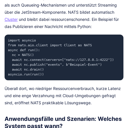
als auch Queueing-Mechanismen und unterstützt Streaming
über die JetStream-Komponente. NATS bildet automatisch
Cluster
und bleibt dabei ressourcenschonend. Ein Beispiel für
das Publizieren einer Nachricht mittels Python:
import asyncio

from nats.aio.client import Client as NATS

async def run():

  nc = NATS()

  await nc.connect(servers=["nats://127.0.0.1:4222"])

  await nc.publish("events", b"Beispiel-Event")

  await nc.drain()

asyncio.run(run())
Überall dort, wo niedriger Ressourcenverbrauch, kurze Latenz
und eine enge Verzahnung mit Cloud-Umgebungen gefragt
sind, eröffnet NATS praktikable Lösungswege.
Anwendungsfälle und Szenarien: Welches
System passt wann?