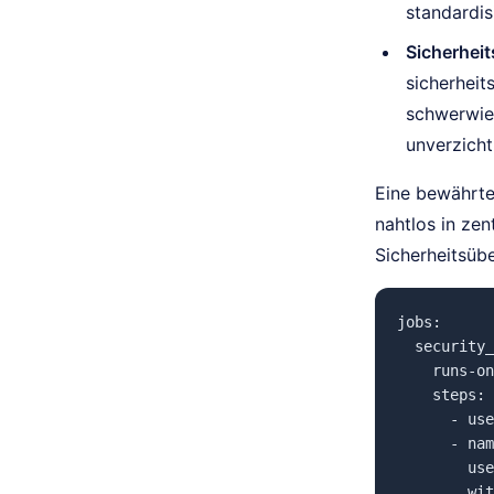
standardis
Sicherhei
sicherheit
schwerwie
unverzicht
Eine bewährte 
nahtlos in zen
Sicherheitsüb
jobs:

  security_
    runs-on
    steps:

      - use
      - nam
        use
        wit