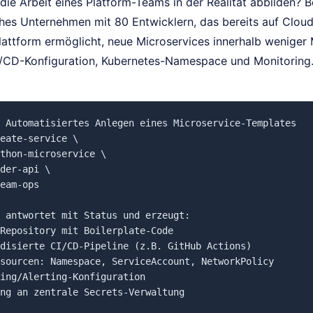
 die Arbeit eines Platform-Teams in der Realität abbilden? 
ches Unternehmen mit 80 Entwicklern, das bereits auf Cloud
attform ermöglicht, neue Microservices innerhalb weniger M
I/CD-Konfiguration, Kubernetes-Namespace und Monitoring. 
 Automatisiertes Anlegen eines Microservice-Templates

eate-service \

thon-microservice \

der-api \

eam-ops

 antwortet mit Status und erzeugt:

Repository mit Boilerplate-Code

disierte CI/CD-Pipeline (z.B. GitHub Actions)

sourcen: Namespace, ServiceAccount, NetworkPolicy

ing/Alerting-Konfiguration
