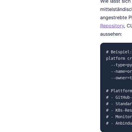
Wie lässt sich
mittelständis
angestrebte Pl
Repository
, C
aussehen:
# Beispiel:
platform cr
  --type=py
  --name=or
  --owner=t
# Plattform
# - GitHub-
# - Standar
# - K8s-Res
# - Monitor