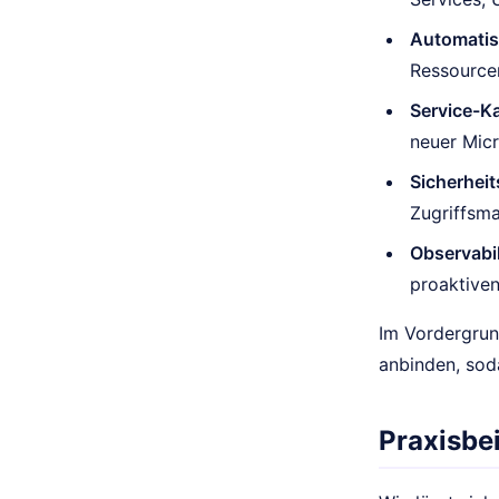
Automatisi
Ressource
Service-Ka
neuer Micr
Sicherhei
Zugriffsma
Observabil
proaktiven
Im Vordergrund
anbinden, soda
Praxisbei