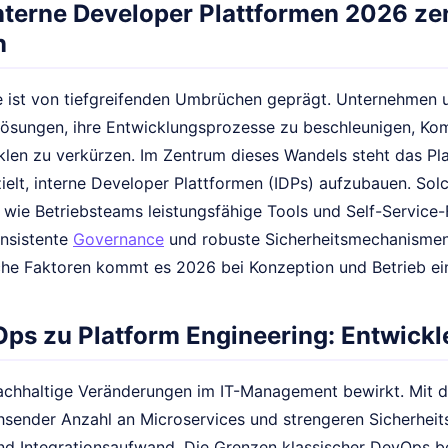
terne Developer Plattformen 2026 ze
n
e ist von tiefgreifenden Umbrüchen geprägt. Unternehmen u
ösungen, ihre Entwicklungsprozesse zu beschleunigen, Komp
len zu verkürzen. Im Zentrum dieses Wandels steht das Plat
ielt, interne Developer Plattformen (IDPs) aufzubauen. Solc
wie Betriebsteams leistungsfähige Tools und Self-Service-F
nsistente
Governance
und robuste Sicherheitsmechanismen l
he Faktoren kommt es 2026 bei Konzeption und Betrieb ein
ps zu Platform Engineering: Entwickle
chhaltige Veränderungen im IT-Management bewirkt. Mit de
hsender Anzahl an Microservices und strengeren Sicherhei
nd Integrationsaufwand. Die Grenzen klassischer DevOps b