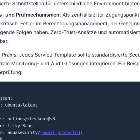
ierte Schnittstellen für unterschiedliche Environment bieten
ts- und Prüfmechanismen:
Als zentralisierter Zugangspunkt
skritisch. Fehler im Berechtigungsmanagement, bei Geheim
gende Folgen haben. Zero-Trust-Ansätze und automatisiert
bar.
Praxis: Jedes Service-Template sollte standardisierte Secu
trale Monitoring- und Audit-Lösungen integrieren. Ein Beisp
erprüfung:
scan:

: ubuntu-latest

s: actions/checkout@v3

e: Trivy Scan

s: aquasecurity/
[email protected]
h:
