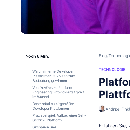
Blog
/
Technologi
Noch 6 Min.
TECHNOLOGIE
Warum interne Developer
Plattformen 2026 zentrale
Platf
Bedeutung gewinnen
Von DevOps zu Platform
Platt
Engineering: Entwicklertätigkeit
im Wandel
Bestandteile zeitgemäßer
Developer Plattformen
Andrzej Fink
Praxisbeispiel: Aufbau einer Self-
Service-Plattform
Erfahren Sie, 
Szenarien und