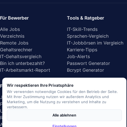
Für Bewerber
Tools & Ratgeber
Alle Jobs
IT-Skill-Trends
Verzeichnis
Sprachen-Vergleich
Remote Jobs
IT-Jobbörsen im Vergleich
Gehaltsrechner
Karriere-Tipps
IT-Gehaltsvergleich
Job-Alerts
Bin ich unterbezahlt?
Passwort Generator
IT-Arbeitsmarkt-Report
Bcrypt Generator
Wir respektieren Ihre Privatsphäre
Für Arbeitgeber
Unternehmen
Wir verwenden notwendige Cookies für den Betrieb der Seite.
Job inserieren
Über uns
Mit Ihrer Zustimmung nutzen wir außerdem Analytics und
Marketing, um die Nutzung zu verstehen und Inhalte zu
Preise
Blog
verbessern.
Unternehmensprofil
Presse
Alle ablehnen
Recruiting-Lösungen
Kontakt
API-Dokumentation
Gleichberechtigung &
Einstellungen