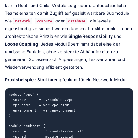
klar in Root- und Child-Module zu gliedern. Unterschiedliche
Teams erhalten damit Zugriff auf gezielt wartbare Submodule
wie
,
oder
, die jeweils
network
compute
database
eigenständig versioniert werden können. Im Mittelpunkt stehen
architektonische Prinzipien wie
Single Responsibility
und
Loose Coupling
: Jedes Modul übernimmt dabei eine klar
umrissene Funktion, ohne versteckte Abhängigkeiten zu
generieren. So lassen sich Anpassungen, Testverfahren und
Wiederverwendung effizient gestalten.
Praxisbeispiel:
Strukturempfehlung für ein Netzwerk-Modul:
module "vpc" {

  source      = "./modules/vpc"

  vpc_cidr    = var.vpc_cidr

  environment = var.environment

}

module "subnet" {

  source       = "./modules/subnet"

  vpc_id       = module.vpc.id
