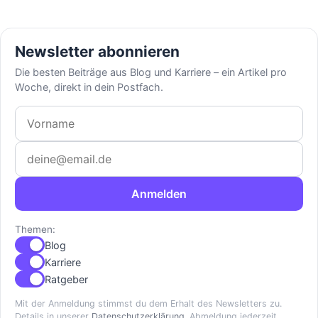
Newsletter abonnieren
Die besten Beiträge aus Blog und Karriere – ein Artikel pro
Woche, direkt in dein Postfach.
Vorname
E-Mail-Adresse
Anmelden
Themen:
Blog
Karriere
Ratgeber
Mit der Anmeldung stimmst du dem Erhalt des Newsletters zu.
Details in unserer
Datenschutzerklärung
. Abmeldung jederzeit