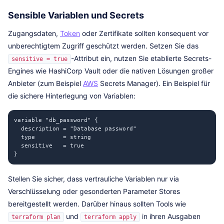
Sensible Variablen und Secrets
Zugangsdaten,
Token
oder Zertifikate sollten konsequent vor
unberechtigtem Zugriff geschützt werden. Setzen Sie das
-Attribut ein, nutzen Sie etablierte Secrets-
sensitive = true
Engines wie HashiCorp Vault oder die nativen Lösungen großer
Anbieter (zum Beispiel
AWS
Secrets Manager). Ein Beispiel für
die sichere Hinterlegung von Variablen:
variable "db_password" {

  description = "Database password"

  type        = string

  sensitive   = true

}
Stellen Sie sicher, dass vertrauliche Variablen nur via
Verschlüsselung oder gesonderten Parameter Stores
bereitgestellt werden. Darüber hinaus sollten Tools wie
und
in ihren Ausgaben
terraform plan
terraform apply