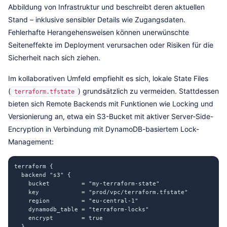
Abbildung von Infrastruktur und beschreibt deren aktuellen
Stand – inklusive sensibler Details wie Zugangsdaten.
Fehlerhafte Herangehensweisen können unerwünschte
Seiteneffekte im Deployment verursachen oder Risiken für die
Sicherheit nach sich ziehen.
Im kollaborativen Umfeld empfiehlt es sich, lokale State Files
(
) grundsätzlich zu vermeiden. Stattdessen
terraform.tfstate
bieten sich Remote Backends mit Funktionen wie Locking und
Versionierung an, etwa ein S3-Bucket mit aktiver Server-Side-
Encryption in Verbindung mit DynamoDB-basiertem Lock-
Management:
terraform {

  backend "s3" {

    bucket         = "my-terraform-state"

    key            = "prod/vpc/terraform.tfstate"

    region         = "eu-central-1"

    dynamodb_table = "terraform-locks"

    encrypt        = true

  }
