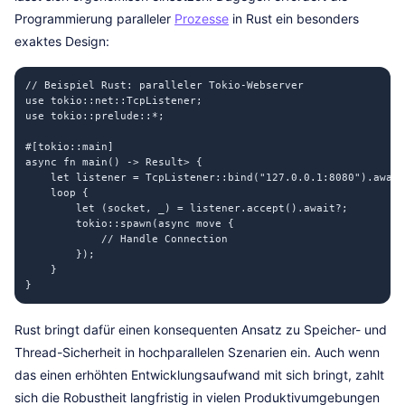
Programmierung paralleler
Prozesse
in Rust ein besonders
exaktes Design:
// Beispiel Rust: paralleler Tokio-Webserver

use tokio::net::TcpListener;

use tokio::prelude::*;

#[tokio::main]

async fn main() -> Result> {

    let listener = TcpListener::bind("127.0.0.1:8080").await
    loop {

        let (socket, _) = listener.accept().await?;

        tokio::spawn(async move {

            // Handle Connection

        });

    }

Rust bringt dafür einen konsequenten Ansatz zu Speicher- und
Thread-Sicherheit in hochparallelen Szenarien ein. Auch wenn
das einen erhöhten Entwicklungsaufwand mit sich bringt, zahlt
sich die Robustheit langfristig in vielen Produktivumgebungen