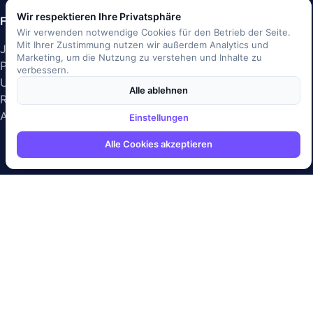
Wir respektieren Ihre Privatsphäre
Für Arbeitgeber
Unternehmen
Wir verwenden notwendige Cookies für den Betrieb der Seite.
Mit Ihrer Zustimmung nutzen wir außerdem Analytics und
Job inserieren
Über uns
Marketing, um die Nutzung zu verstehen und Inhalte zu
Preise
Blog
verbessern.
Unternehmensprofil
Presse
Alle ablehnen
Recruiting-Lösungen
Kontakt
API-Dokumentation
Gleichberechtigung &
Einstellungen
Vielfalt
Alle Cookies akzeptieren
ISO/IEC 27001
Geprüftes Rechenzentrum · Zertifiziert
EU-DSGVO
konform
SSL/TLS-verschlüsselt
Sichere Datenübertragung
Server-Standort Deutschland