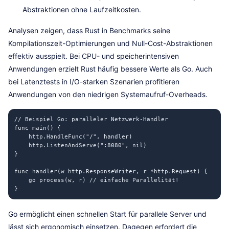
Abstraktionen ohne Laufzeitkosten.
Analysen zeigen, dass Rust in Benchmarks seine
Kompilationszeit-Optimierungen und Null-Cost-Abstraktionen
effektiv ausspielt. Bei CPU- und speicherintensiven
Anwendungen erzielt Rust häufig bessere Werte als Go. Auch
bei Latenztests in I/O-starken Szenarien profitieren
Anwendungen von den niedrigen Systemaufruf-Overheads.
// Beispiel Go: paralleler Netzwerk-Handler

func main() {

    http.HandleFunc("/", handler)

    http.ListenAndServe(":8080", nil)

}

func handler(w http.ResponseWriter, r *http.Request) {

    go process(w, r) // einfache Parallelität!

Go ermöglicht einen schnellen Start für parallele Server und
lässt sich ergonomisch einsetzen. Dagegen erfordert die