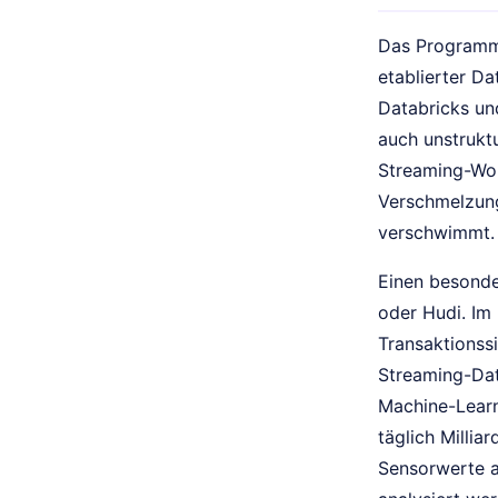
Das Programm 
etablierter D
Databricks und
auch unstrukt
Streaming-Wor
Verschmelzung
verschwimmt.
Einen besond
oder Hudi. Im
Transaktionssi
Streaming-Dat
Machine-Learn
täglich Millia
Sensorwerte a