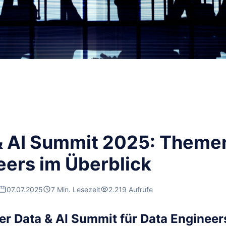
& AI Summit 2025: Themen
eers im Überblick
07.07.2025
7 Min. Lesezeit
2.219 Aufrufe
r Data & AI Summit für Data Engineers 