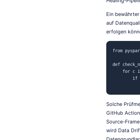
Healing-Pipel
Ein bewährter 
auf Datenqual
erfolgen könn
from pyspar
def check_n
    for c i
        if 
Solche Prüfme
GitHub Action
Source-Framew
wird Data Dri
Datengrundlag