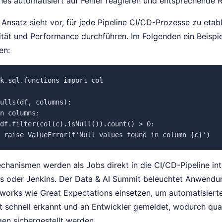
ines automatisiert auf Fehler reagieren und entsprechende 
Ansatz sieht vor, für jede Pipeline CI/CD-Prozesse zu etabl
ität und Performance durchführen. Im Folgenden ein Beispie
en:
k.sql.functions import col

ulls(df, columns):

n columns:

df.filter(col(c).isNull()).count() > 0:

chanismen werden als Jobs direkt in die CI/CD-Pipeline inte
s oder Jenkins. Der Data & AI Summit beleuchtet Anwend
orks wie Great Expectations einsetzen, um automatisierte
ft schnell erkannt und an Entwickler gemeldet, wodurch qua
en sichergestellt werden.