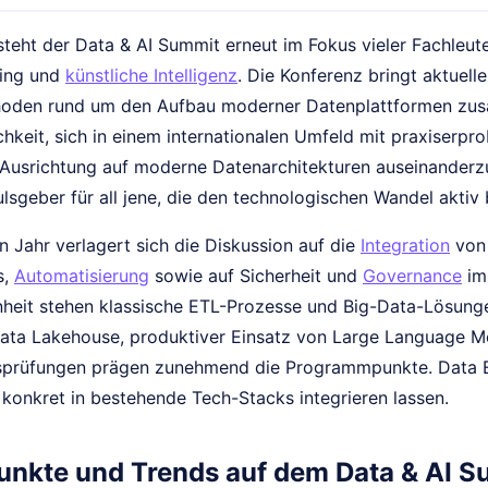
steht der Data & AI Summit erneut im Fokus vieler Fachleut
ring und
künstliche Intelligenz
. Die Konferenz bringt aktuel
hoden rund um den Aufbau moderner Datenplattformen zus
chkeit, sich in einem internationalen Umfeld mit praxiserp
 Ausrichtung auf moderne Datenarchitekturen auseinanderzu
lsgeber für all jene, die den technologischen Wandel aktiv
Jahr verlagert sich die Diskussion auf die
Integration
von 
s,
Automatisierung
sowie auf Sicherheit und
Governance
im
heit stehen klassische ETL-Prozesse und Big-Data-Lösung
ta Lakehouse, produktiver Einsatz von Large Language Mo
sprüfungen prägen zunehmend die Programmpunkte. Data En
 konkret in bestehende Tech-Stacks integrieren lassen.
nkte und Trends auf dem Data & AI 