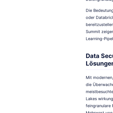
Die Bedeutung
oder Databric
bereitzustell
Summit zeigen
Learning-Pipel
Data Sec
Lösunge
Mit modernen,
die Überwachu
meistbesuchte
Lakes wirkung
feingranulare 
Mehrwert von 