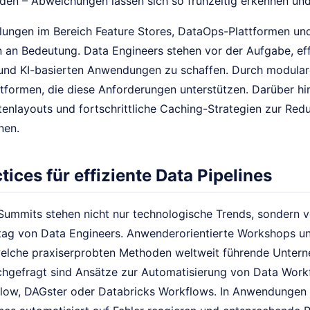
rden – Abweichungen lassen sich so frühzeitig erkennen un
lungen im Bereich Feature Stores, DataOps-Plattformen un
 an Bedeutung. Data Engineers stehen vor der Aufgabe, eff
und KI-basierten Anwendungen zu schaffen. Durch modulare
tformen, die diese Anforderungen unterstützen. Darüber hin
tenlayouts und fortschrittliche Caching-Strategien zur Red
nen.
tices für effiziente Data Pipelines
Summits stehen nicht nur technologische Trends, sondern 
ltag von Data Engineers. Anwenderorientierte Workshops 
welche praxiserprobten Methoden weltweit führende Unter
hgefragt sind Ansätze zur Automatisierung von Data Workfl
flow, DAGster oder Databricks Workflows. In Anwendungen 