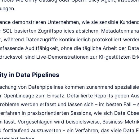
ungen.
nance demonstrieren Unternehmen, wie sie sensible Kundend
r SQL-basierten Zugriffspolicies absichern. Metadatenmana
er, während Datenzugriffe kontinuierlich protokolliert wer
mfassende Auditfähigkeit, ohne die tägliche Arbeit der Dat
drucksvoll sind Live-Demonstrationen zur KI-gestützten Er
ty in Data Pipelines
achung von Datenpipelines kommen zunehmend spezialisie
 OpenLineage zum Einsatz. Detaillierte Reports geben Aus
robleme werden erfasst und lassen sich – im besten Fall – 
rfahren in praxisorientierten Sessions, wie sich Data Observ
n lässt. Vorgeschlagen wird beispielsweise, Business-Metri
d fortlaufend auszuwerten – ein Verfahren, das viele Data 