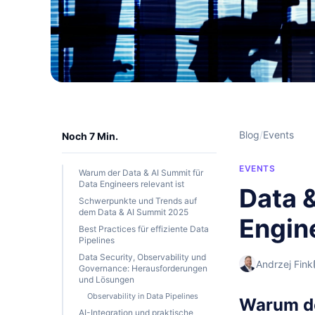
Blog
/
Events
Noch 7 Min.
EVENTS
Warum der Data & AI Summit für
Data Engineers relevant ist
Data 
Schwerpunkte und Trends auf
dem Data & AI Summit 2025
Engin
Best Practices für effiziente Data
Pipelines
Data Security, Observability und
Andrzej Fink
Governance: Herausforderungen
und Lösungen
Observability in Data Pipelines
Warum de
AI-Integration und praktische