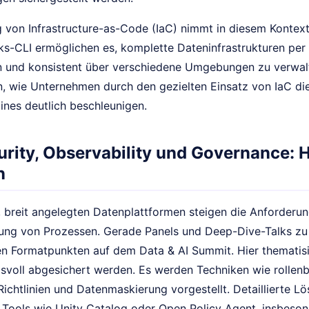
 von Infrastructure-as-Code (IaC) nimmt in diesem Kontext
ks-CLI ermöglichen es, komplette Dateninfrastrukturen per 
en und konsistent über verschiedene Umgebungen zu verwal
, wie Unternehmen durch den gezielten Einsatz von IaC di
ines deutlich beschleunigen.
urity, Observability und Governance:
n
 breit angelegten Datenplattformen steigen die Anforderun
ng von Prozessen. Gerade Panels und Deep-Dive-Talks zu 
n Formatpunkten auf dem Data & AI Summit. Hier thematisi
svoll abgesichert werden. Es werden Techniken wie rollenba
Richtlinien und Datenmaskierung vorgestellt. Detaillierte L
Tools wie Unity Catalog oder Open Policy Agent, insbesond