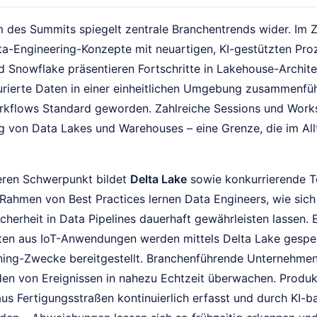
des Summits spiegelt zentrale Branchentrends wider. Im Z
ata-Engineering-Konzepte mit neuartigen, KI-gestützten Pr
 Snowflake präsentieren Fortschritte in Lakehouse-Architek
urierte Daten in einer einheitlichen Umgebung zusammenführ
kflows Standard geworden. Zahlreiche Sessions und Works
 von Data Lakes und Warehouses – eine Grenze, die im Allt
eren Schwerpunkt bildet
Delta Lake
sowie konkurrierende T
 Rahmen von Best Practices lernen Data Engineers, wie sich
cherheit in Data Pipelines dauerhaft gewährleisten lassen. E
en aus IoT-Anwendungen werden mittels Delta Lake gespeic
ing-Zwecke bereitgestellt. Branchenführende Unternehmen 
rden von Ereignissen in nahezu Echtzeit überwachen. Produk
us Fertigungsstraßen kontinuierlich erfasst und durch KI-