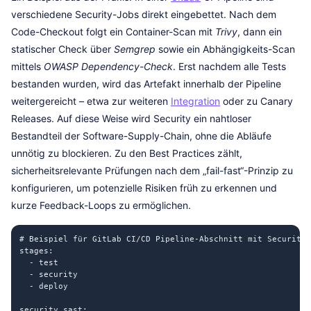
verschiedene Security-Jobs direkt eingebettet. Nach dem
Code-Checkout folgt ein Container-Scan mit
Trivy
, dann ein
statischer Check über
Semgrep
sowie ein Abhängigkeits-Scan
mittels
OWASP Dependency-Check
. Erst nachdem alle Tests
bestanden wurden, wird das Artefakt innerhalb der Pipeline
weitergereicht – etwa zur weiteren
Integration
oder zu Canary
Releases. Auf diese Weise wird Security ein nahtloser
Bestandteil der Software-Supply-Chain, ohne die Abläufe
unnötig zu blockieren. Zu den Best Practices zählt,
sicherheitsrelevante Prüfungen nach dem „fail-fast“-Prinzip zu
konfigurieren, um potenzielle Risiken früh zu erkennen und
kurze Feedback-Loops zu ermöglichen.
# Beispiel für GitLab CI/CD Pipeline-Abschnitt mit Security-
stages:

  - test

  - security

  - deploy

security_sast:
