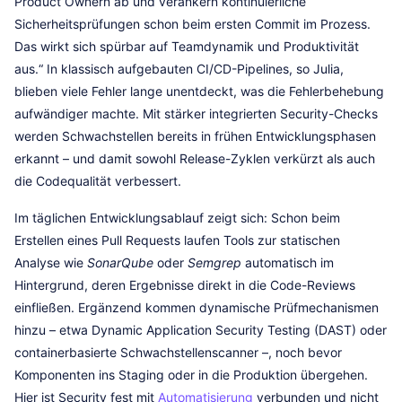
Product Ownern ab und verankern kontinuierliche
Sicherheitsprüfungen schon beim ersten Commit im Prozess.
Das wirkt sich spürbar auf Teamdynamik und Produktivität
aus.“ In klassisch aufgebauten CI/CD-Pipelines, so Julia,
blieben viele Fehler lange unentdeckt, was die Fehlerbehebung
aufwändiger machte. Mit stärker integrierten Security-Checks
werden Schwachstellen bereits in frühen Entwicklungsphasen
erkannt – und damit sowohl Release-Zyklen verkürzt als auch
die Codequalität verbessert.
Im täglichen Entwicklungsablauf zeigt sich: Schon beim
Erstellen eines Pull Requests laufen Tools zur statischen
Analyse wie
SonarQube
oder
Semgrep
automatisch im
Hintergrund, deren Ergebnisse direkt in die Code-Reviews
einfließen. Ergänzend kommen dynamische Prüfmechanismen
hinzu – etwa Dynamic Application Security Testing (DAST) oder
containerbasierte Schwachstellenscanner –, noch bevor
Komponenten ins Staging oder in die Produktion übergehen.
Hier ist Security fest mit
Automatisierung
verbunden und nicht