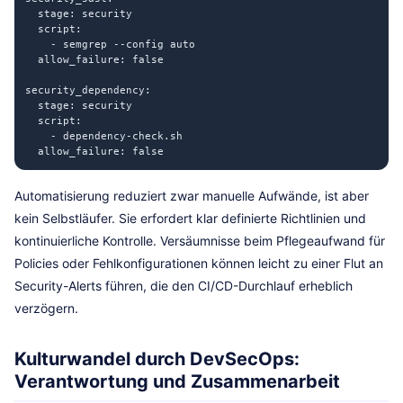
  stage: security

  script:

    - semgrep --config auto

  allow_failure: false

security_dependency:

  stage: security

  script:

    - dependency-check.sh

Automatisierung reduziert zwar manuelle Aufwände, ist aber
kein Selbstläufer. Sie erfordert klar definierte Richtlinien und
kontinuierliche Kontrolle. Versäumnisse beim Pflegeaufwand für
Policies oder Fehlkonfigurationen können leicht zu einer Flut an
Security-Alerts führen, die den CI/CD-Durchlauf erheblich
verzögern.
Kulturwandel durch DevSecOps:
Verantwortung und Zusammenarbeit