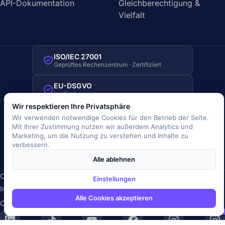
API-Dokumentation
Gleichberechtigung &
Vielfalt
Wir respektieren Ihre Privatsphäre
ISO/IEC 27001
Wir verwenden notwendige Cookies für den Betrieb der Seite.
Geprüftes Rechenzentrum · Zertifiziert
Mit Ihrer Zustimmung nutzen wir außerdem Analytics und
Marketing, um die Nutzung zu verstehen und Inhalte zu
EU-DSGVO
verbessern.
konform
Alle ablehnen
SSL/TLS-verschlüsselt
Sichere Datenübertragung
Einstellungen
Server-Standort Deutschland
Alle Cookies akzeptieren
Hosting in Deutschland
Copyright © 2019-2026 JOBRIVER®
Impressum
·
Datenschutz
·
AGB
·
Nutzungsbedingungen
·
Cookie-Richtlinie
·
Cookie-Einstellungen
SiSt
JR