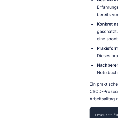
Erfahrungs
bereits vo
Konkret na
geschätzt.
eine spon
Praxisfor
Dieses pra
Nachbereit
Notizbüche
Ein praktisch
CI/CD-Prozess
Arbeitsalltag r
resource "a