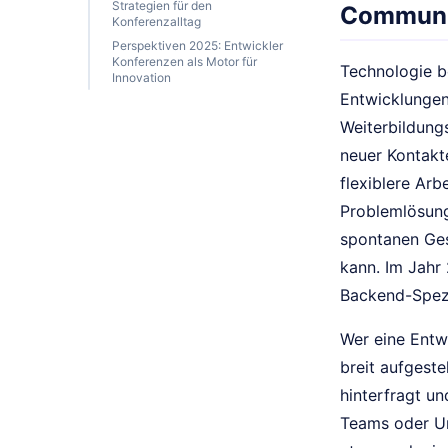
Strategien für den
Communi
Konferenzalltag
Perspektiven 2025: Entwickler
Konferenzen als Motor für
Technologie b
Innovation
Entwicklungen
Weiterbildung
neuer Kontakt
flexiblere Ar
Problemlösung
spontanen Ges
kann. Im Jahr
Backend-Spezi
Wer eine Entw
breit aufgeste
hinterfragt un
Teams oder Un