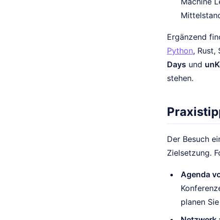
Machine Le
Mittelsta
Ergänzend fin
Python
, Rust,
Days
und
unK
stehen.
Praxisti
Der Besuch ein
Zielsetzung. F
Agenda vo
Konferenze
planen Sie
Netzwerk 