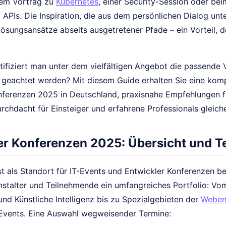
nem Vortrag zu
Kubernetes
, einer Security-Session oder be
 APIs. Die Inspiration, die aus dem persönlichen Dialog unte
Lösungsansätze abseits ausgetretener Pfade – ein Vorteil, 
ifiziert man unter dem vielfältigen Angebot die passende V
 geachtet werden? Mit diesem Guide erhalten Sie eine kom
nferenzen 2025 in Deutschland, praxisnahe Empfehlungen f
urchdacht für Einsteiger und erfahrene Professionals gleic
er Konferenzen 2025: Übersicht und T
st als Standort für IT-Events und Entwickler Konferenzen b
nstalter und Teilnehmende ein umfangreiches Portfolio: Vo
nd Künstliche Intelligenz bis zu Spezialgebieten der
Weben
Events. Eine Auswahl wegweisender Termine: