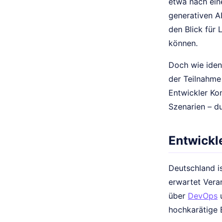
etwa nach ei
generativen AI
den Blick für 
können.
Doch wie ident
der Teilnahme
Entwickler Ko
Szenarien – d
Entwickl
Deutschland i
erwartet Vera
über
DevOps
u
hochkarätige 