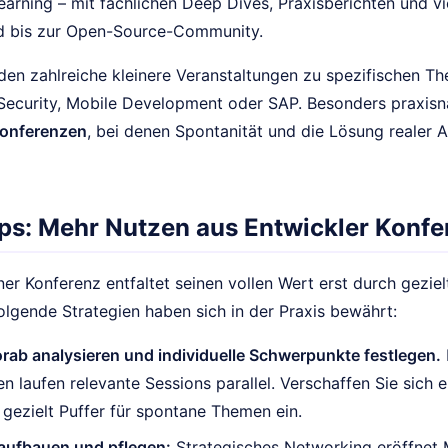
arning – mit fachlichen Deep Dives, Praxisberichten und v
nd bis zur Open-Source-Community.
den zahlreiche kleinere Veranstaltungen zu spezifischen Th
 Security, Mobile Development oder SAP. Besonders praxisn
onferenzen
, bei denen Spontanität und die Lösung realer
pps: Mehr Nutzen aus Entwickler Konf
er Konferenz entfaltet seinen vollen Wert erst durch gezie
olgende Strategien haben sich in der Praxis bewährt:
rab analysieren und individuelle Schwerpunkte festlegen.
n laufen relevante Sessions parallel. Verschaffen Sie sich 
 gezielt Puffer für spontane Themen ein.
aufbauen und pflegen:
Strategisches Networking eröffnet M