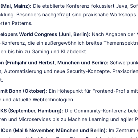
(Mai, Mainz):
Die etablierte Konferenz fokussiert Java, S
klung. Besonders nachgefragt sind praxisnahe Workshops z
rten Patterns.
lopers World Congress (Juni, Berlin):
Nach Angaben der V
r-Konferenz, die ein außergewöhnlich breites Themenspek
en bis hin zu Gaming und KI abdeckt.
 (Frühjahr und Herbst, München und Berlin):
Schwerpunkt
, Automatisierung und neue Security-Konzepte. Praxisorient
t.
mit Bonn (Oktober):
Ein Höhepunkt für Frontend-Profis mit
e und aktuelle Webtechnologien.
KS (September, Hamburg):
Die Community-Konferenz bele
ren und Microservices bis zu Machine Learning und agiler 
ICon (Mai & November, München und Berlin):
Im Zentrum s