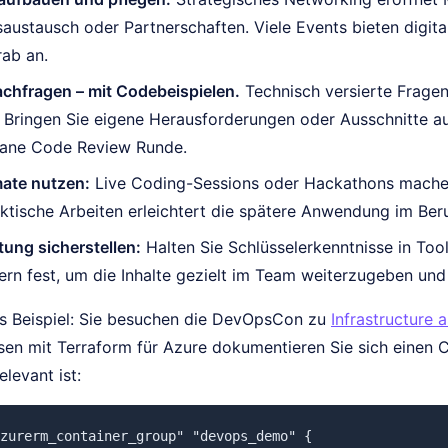
austausch oder Partnerschaften. Viele Events bieten digit
rab an.
chfragen – mit Codebeispielen.
Technisch versierte Frage
 Bringen Sie eigene Herausforderungen oder Ausschnitte aus
tane Code Review Runde.
mate nutzen:
Live Coding-Sessions oder Hackathons machen 
ktische Arbeiten erleichtert die spätere Anwendung im Beru
ung sicherstellen:
Halten Sie Schlüsselerkenntnisse in Too
rn fest, um die Inhalte gezielt im Team weiterzugeben und
es Beispiel: Sie besuchen die DevOpsCon zu
Infrastructure 
en mit Terraform für Azure dokumentieren Sie sich einen C
elevant ist:
zurerm_container_group" "devops_demo" {
