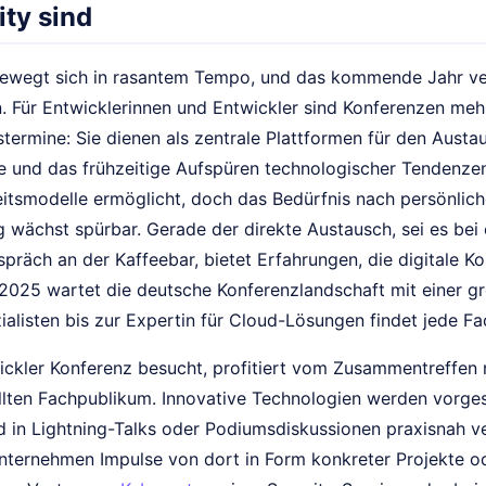
ty sind
ewegt sich in rasantem Tempo, und das kommende Jahr vers
. Für Entwicklerinnen und Entwickler sind Konferenzen mehr
stermine: Sie dienen als zentrale Plattformen für den Aus
e und das frühzeitige Aufspüren technologischer Tendenzen
beitsmodelle ermöglicht, doch das Bedürfnis nach persönl
 wächst spürbar. Gerade der direkte Austausch, sei es bei
präch an der Kaffeebar, bietet Erfahrungen, die digitale K
 2025 wartet die deutsche Konferenzlandschaft mit einer g
alisten bis zur Expertin für Cloud-Lösungen findet jede F
ickler Konferenz besucht, profitiert vom Zusammentreffen
llten Fachpublikum. Innovative Technologien werden vorgest
d in Lightning-Talks oder Podiumsdiskussionen praxisnah ve
ternehmen Impulse von dort in Form konkreter Projekte o