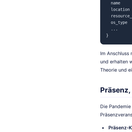
  name     
  location 
  resource_
  os_type  
  ...

}
Im Anschluss 
und erhalten 
Theorie und e
Präsenz, 
Die Pandemie h
Präsenzveranst
Präsenz-K