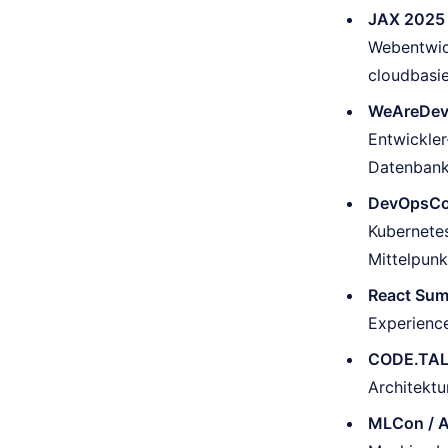
JAX 2025 
Webentwic
cloudbasie
WeAreDeve
Entwickle
Datenbank
DevOpsCon
Kubernetes
Mittelpunk
React Sum
Experienc
CODE.TAL
Architektu
MLCon / A