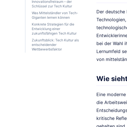
Innovationsfreiraum – der
Schlüssel zur Tech Kultur
Der deutsche 
Was Mittelständler von Tech-
Giganten lernen können
Technologien,
Konkrete Strategien für die
technologisch
Entwicklung einer
zukunftsfähigen Tech Kultur
Entwicklerinn
Zukunftsblick: Tech Kultur als
bei der Wahl i
entscheidender
Wettbewerbsfaktor
Lernumfeld set
von mittelstä
Wie sieh
Eine moderne T
die Arbeitswe
Entscheidungs
kritische Refl
gehalten sind