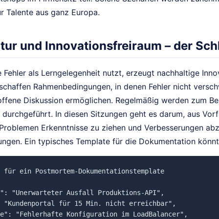
für Talente aus ganz Europa.
tur und Innovationsfreiraum – der Sch
ie Fehler als Lerngelegenheit nutzt, erzeugt nachhaltige Inn
chaffen Rahmenbedingungen, in denen Fehler nicht versch
offene Diskussion ermöglichen. Regelmäßig werden zum Bei
durchgeführt. In diesen Sitzungen geht es darum, aus Vorfä
Problemen Erkenntnisse zu ziehen und Verbesserungen abzu
ngen. Ein typisches Template für die Dokumentation könnt
 für ein Postmortem-Dokumentationstemplate

": "Unerwarteter Ausfall Produktions-API",

 "Kundenportal für 15 Min. nicht erreichbar",

e": "Fehlerhafte Konfiguration im LoadBalancer",
