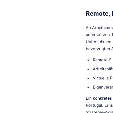
Remote, H
An Arbeitsmode
unterstützen. 
Unternehmen s
bevorzugten A
Remote-Fi
Arbeitsplä
Virtuelle
Eigenveran
Ein konkretes 
Portugal. Er i
Strategie-Wor