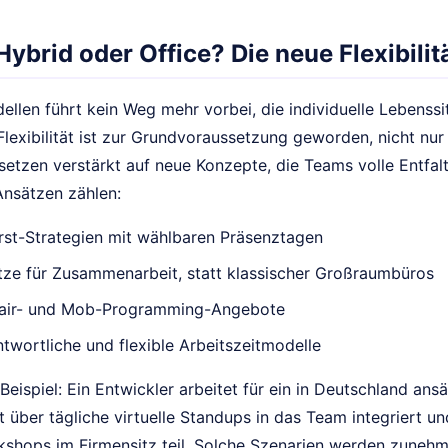
ybrid oder Office? Die neue Flexibilit
llen führt kein Weg mehr vorbei, die individuelle Lebenssi
Flexibilität ist zur Grundvoraussetzung geworden, nicht nu
etzen verstärkt auf neue Konzepte, die Teams volle Entfal
nsätzen zählen:
rst-Strategien mit wählbaren Präsenztagen
tze für Zusammenarbeit, statt klassischer Großraumbüros
 Pair- und Mob-Programming-Angebote
twortliche und flexible Arbeitszeitmodelle
Beispiel: Ein Entwickler arbeitet für ein in Deutschland an
st über tägliche virtuelle Standups in das Team integriert 
kshops im Firmensitz teil. Solche Szenarien werden zuneh