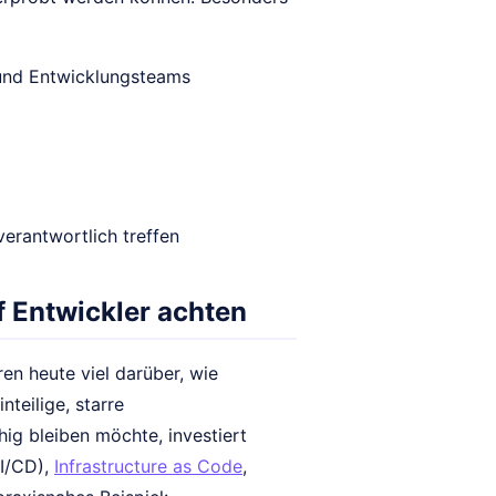
und Entwicklungsteams
l
verantwortlich treffen
f Entwickler achten
en heute viel darüber, wie
teilige, starre
ig bleiben möchte, investiert
CI/CD),
Infrastructure as Code
,