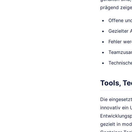
prägend zeige
Offene un
Gezielter 
Fehler wer
Teamzusam
Technische
Tools, T
Die eingesetz
innovativ ein 
Entwicklungsp
gezielt in mo