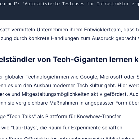
earned": "Automatisierte Testcases für Infrastruktur erg
satz vermitteln Unternehmen ihrem Entwicklerteam, dass t
tzung durch konkrete Handlungen zum Ausdruck gebracht 
elständler von Tech-Giganten lernen 
er globaler Technologiefirmen wie Google, Microsoft oder S
wenn es um den Ausbau moderner Tech Kultur geht. Hier wer
rke und Mitgestaltungsmöglichkeiten aktiv gefördert. Auch
wenn sie vergleichbare Maßnahmen in angepasster Form über
e "Tech Talks" als Plattform für Knowhow-Transfer
 wie "Lab-Days", die Raum für Experimente schaffen
pen Source"-Projekte für unternehmensweite Bibliotheken