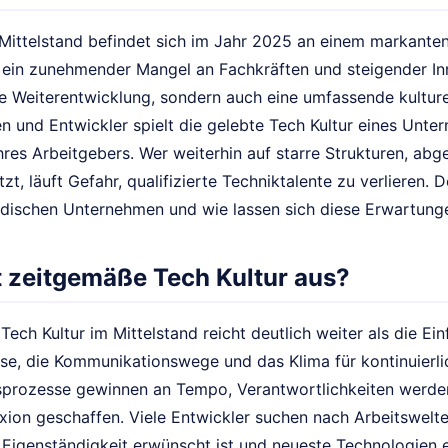
Mittelstand befindet sich im Jahr 2025 an einem markant
 ein zunehmender Mangel an Fachkräften und steigender In
e Weiterentwicklung, sondern auch eine umfassende kulture
en und Entwickler spielt die gelebte Tech Kultur eines Unt
hres Arbeitgebers. Wer weiterhin auf starre Strukturen, abg
zt, läuft Gefahr, qualifizierte Techniktalente zu verlieren
ndischen Unternehmen und wie lassen sich diese Erwartungen
t zeitgemäße Tech Kultur aus?
ech Kultur im Mittelstand reicht deutlich weiter als die Ein
ise, die Kommunikationswege und das Klima für kontinuierli
prozesse gewinnen an Tempo, Verantwortlichkeiten werden 
exion geschaffen. Viele Entwickler suchen nach Arbeitswelte
, Eigenständigkeit erwünscht ist und neueste Technologien