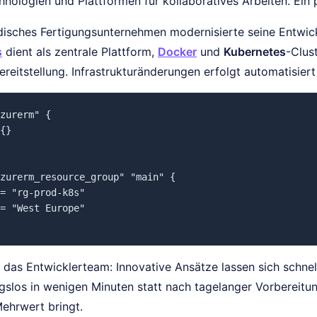
nologien und Plattformen für kollaboratives Arbeiten. Ein p
ndisches Fertigungsunternehmen modernisierte seine Entwic
s
dient als zentrale Plattform,
Docker
und
Kubernetes
-Clust
eitstellung. Infrastrukturänderungen erfolgt automatisier
zurerm" {

{}

zurerm_resource_group" "main" {

= "rg-prod-k8s"

= "West Europe"

r das Entwicklerteam: Innovative Ansätze lassen sich schnel
gslos in wenigen Minuten statt nach tagelanger Vorbereitung
ehrwert bringt.