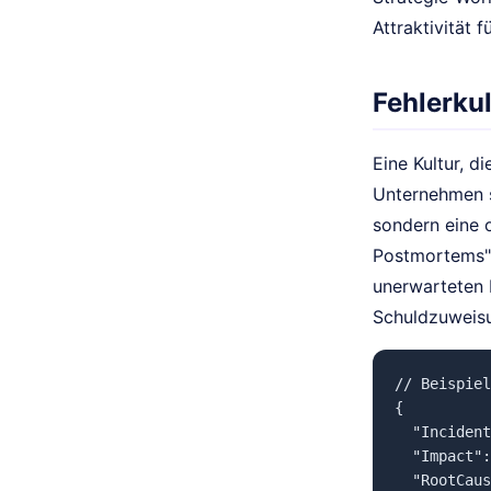
Attraktivität 
Fehlerkul
Eine Kultur, d
Unternehmen s
sondern eine 
Postmortems" 
unerwarteten 
Schuldzuweisu
// Beispiel
{

  "Incident
  "Impact":
  "RootCaus