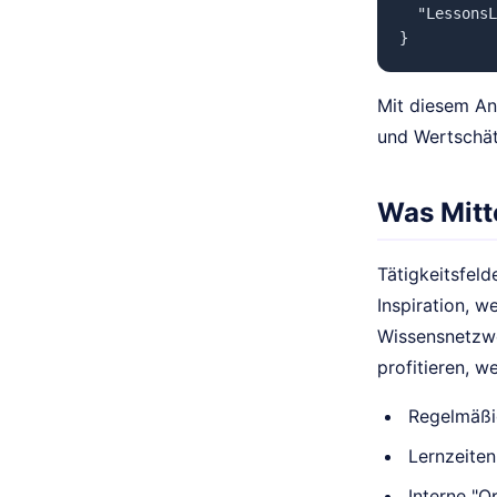
  "LessonsL
Mit diesem An
und Wertschä
Was Mitt
Tätigkeitsfeld
Inspiration, 
Wissensnetzwe
profitieren, 
Regelmäßig
Lernzeiten
Interne "O