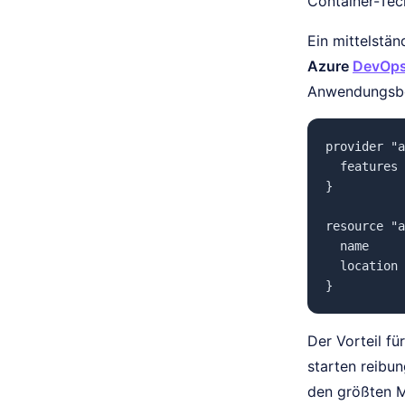
Container-Tech
Ein mittelstä
Azure
DevOp
Anwendungsber
provider "a
  features 
}

resource "a
  name     
  location 
Der Vorteil fü
starten reibun
den größten M