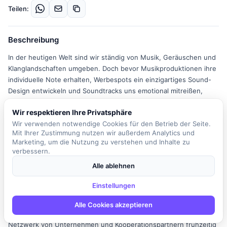
Teilen:
Beschreibung
In der heutigen Welt sind wir ständig von Musik, Geräuschen und
Klanglandschaften umgeben. Doch bevor Musikproduktionen ihre
individuelle Note erhalten, Werbespots ein einzigartiges Sound-
Design entwickeln und Soundtracks uns emotional mitreißen,
müssen diese Werke zunächst professionell aufgenommen,
Wir respektieren Ihre Privatsphäre
gesampelt und gemastert werden. Im Rahmen des Audio
Wir verwenden notwendige Cookies für den Betrieb der Seite.
Engineering Diploms erlernen Sie die wesentlichen
Mit Ihrer Zustimmung nutzen wir außerdem Analytics und
Produktionsabläufe, erwerben fundiertes Fachwissen und
Marketing, um die Nutzung zu verstehen und Inhalte zu
technisches Verständnis und sammeln vor allem praktische
verbessern.
Erfahrung. Durch verschiedene Übungen, eigene Projekte und
Alle ablehnen
eine individuelle Betreuung wird Ihnen geholfen, Ihr Wissen zu
verinnerlichen und praktisch anzuwenden. Das besondere Hands-
Einstellungen
on-Prinzip ermöglicht Ihnen den Zugang zu fachspezifischen
Arbeitsplätzen, professionellen Studios und hochwertigem
Alle Cookies akzeptieren
Equipment. Zudem haben Sie die Möglichkeit, über ein weltweites
Netzwerk von Unternehmen und Kooperationspartnern frühzeitig