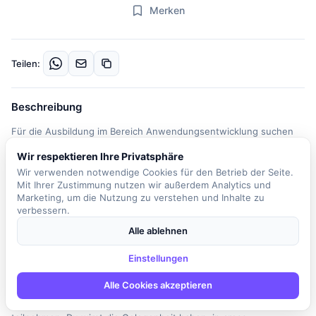
Merken
Teilen:
Beschreibung
Für die Ausbildung im Bereich Anwendungsentwicklung suchen
wir zum 1. August 2026 engagierte Auszubildende. In einer Zeit,
Wir respektieren Ihre Privatsphäre
in der Digitalisierung und moderne IT-Infrastrukturen das Banking
Wir verwenden notwendige Cookies für den Betrieb der Seite.
revolutionieren, bieten wir dir die Möglichkeit, in einem
Mit Ihrer Zustimmung nutzen wir außerdem Analytics und
technologiegestützten Umfeld zu arbeiten. Du wirst eng mit
Marketing, um die Nutzung zu verstehen und Inhalte zu
verschiedenen Geschäftsbereichen zusammenarbeiten und dabei
verbessern.
spannende Herausforderungen meistern. Unsere IT-Abteilung,
Alle ablehnen
bestehend aus etwa 300 Mitarbeitern, arbeitet überwiegend agil
und deckt zahlreiche Bereiche wie Cloud Computing,
Einstellungen
Cybersecurity, Software Development und mehr ab. Während
Alle Cookies akzeptieren
deiner Ausbildung wirst du die verschiedenen Phasen der
Softwareentwicklung kennenlernen und aktiv an Projekten