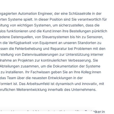
agierten Automation Engineer, der eine Schlüsselrolle in der
ten Systeme spielt. In dieser Position sind Sie verantwortlich für
tung von wichtigen Systemen, um sicherzustellen, dass die
los funktionieren und die Kund:innen ihre Bestellungen pünktlich
hiedene Datenquellen, von Steuersystemen bis hin zu Sensoren,
um die Verfügbarkeit von Equipment an unseren Standorten zu
ssen die Fehlerbehebung und Reparatur bei Problemen mit den
rstellung von Datenvisualisierungen zur Unterstützung interner
ilnahme an Projekten zur kontinuierlichen Verbesserung. Sie
n Abteilungen zusammen, um die Dokumentation der Systeme
zu installieren. Ihr Fachwissen geben Sie an Ihre Kolleg:innen
s das Team über die neuesten Entwicklungen in der
rmiert ist. Das Arbeitsumfeld ist dynamisch und innovativ, mit
eruflichen Weiterentwicklung innerhalb des Unternehmens.
abgeschlossene Ausbildung als staatlich geprüfte:r Techniker:in