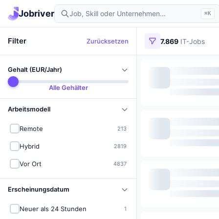
Jobriver
⌘K
Filter
Zurücksetzen
7.869
IT-Jobs
Gehalt (EUR/Jahr)
Alle Gehälter
Arbeitsmodell
Remote
213
Hybrid
2819
Vor Ort
4837
Erscheinungsdatum
Neuer als 24 Stunden
1