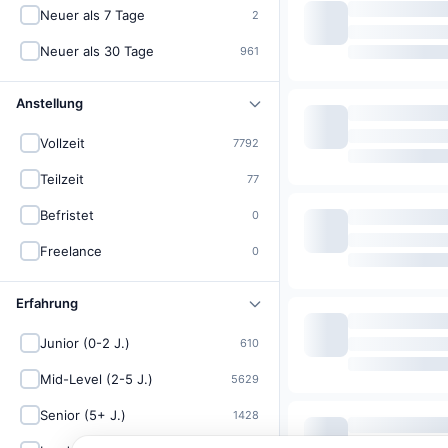
Neuer als 7 Tage
2
Neuer als 30 Tage
961
Anstellung
Vollzeit
7792
Teilzeit
77
Befristet
0
Freelance
0
Erfahrung
Junior (0-2 J.)
610
Mid-Level (2-5 J.)
5629
Senior (5+ J.)
1428