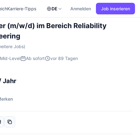
eich
Karriere-Tipps
DE
Anmelden
Job inserieren
 (m/w/d) im Bereich Reliability
eering
eitere Jobs)
Mid-Level
Ab sofort
vor 89 Tagen
/ Jahr
erken