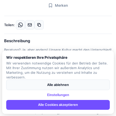
Merken
Teilen:
Beschreibung
Beratung? Ja, aber anders! Unsere Kultur macht den Unterschied!
Als unabhängige, internationale Managementberatung begegnen
Wir respektieren Ihre Privatsphäre
wir täglich spannenden Aufgaben und Kunden. Durch individuelle
Wir verwenden notwendige Cookies für den Betrieb der Seite.
Stärken und Talente sowie umfassende Expertise wachsen wir
Mit Ihrer Zustimmung nutzen wir außerdem Analytics und
über uns hinaus. Wir nehmen Herausforderungen an – als Team
Marketing, um die Nutzung zu verstehen und Inhalte zu
verbessern.
auf Augenhöhe. Freundschaftlich und mit Humor. In dieser
Position berätst du unsere Kunden über alle Branchen hinweg
Alle ablehnen
zum optimalen Einsatz von Security Lösungen im Bereich Cyber
Einstellungen
Security und Information Security. Du wirst Teil eines
dynamischen Teams, das sich durch eine freundliche und
Alle Cookies akzeptieren
kooperative Arbeitsatmosphäre auszeichnet. Deine Aufgaben
umfassen die (Teil-)Projektleitung, wobei du abwechslungsreiche