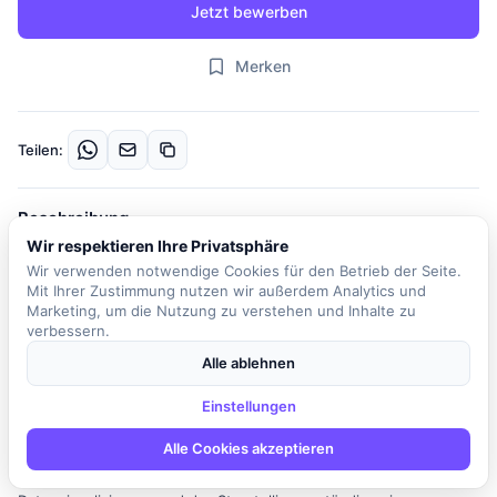
Jetzt bewerben
Merken
Teilen:
Beschreibung
Wir respektieren Ihre Privatsphäre
Das Unternehmen sucht einen engagierten Data Analysten
Wir verwenden notwendige Cookies für den Betrieb der Seite.
(m/w/d), der die Leidenschaft für Zahlen, Daten und Analysen
Mit Ihrer Zustimmung nutzen wir außerdem Analytics und
mitbringt. In dieser Rolle sind Sie verantwortlich für die
Marketing, um die Nutzung zu verstehen und Inhalte zu
Beschaffung von Daten aus internen und externen Quellen sowie
verbessern.
für die Sicherstellung der Datenqualität in den verwendeten
Alle ablehnen
Systemen, insbesondere in ERP- und CRM-Systemen. Ihre
Hauptaufgaben umfassen die Datenanalyse und -auswertung, die
Einstellungen
Erstellung von Berichten und Dashboards sowie die
Alle Cookies akzeptieren
Prozessoptimierung und Identifizierung von
Verbesserungspotenzialen. Sie werden auch für die