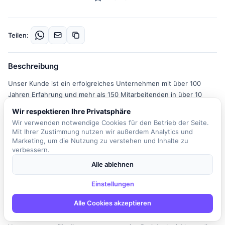
Teilen:
Beschreibung
Unser Kunde ist ein erfolgreiches Unternehmen mit über 100
Jahren Erfahrung und mehr als 150 Mitarbeitenden in über 10
europäischen Ländern. Es ist ein nachhaltig wachsender,
Wir respektieren Ihre Privatsphäre
inhabergeführter Mittelstand und zählt zu den Marktführern im
Wir verwenden notwendige Cookies für den Betrieb der Seite.
Bereich modularer Lagerlösungen in Leichtbauweise. Die moderne
Mit Ihrer Zustimmung nutzen wir außerdem Analytics und
und offene Unternehmenskultur spiegelt sich in hervorragenden
Marketing, um die Nutzung zu verstehen und Inhalte zu
Bewertungen wider und wurde bereits mehrfach als "Top
verbessern.
Arbeitgeber im Mittelstand" ausgezeichnet. In der Rolle des
Alle ablehnen
Director Operations & Project Delivery sind Sie verantwortlich für
die operative und kommerzielle Umsetzung von über 500
Einstellungen
Hallenprojekten jährlich in Europa. Sie leiten drei Bereiche mit
Alle Cookies akzeptieren
mehr als 25 eigenen Mitarbeitenden und steuern zusätzlich über
200 externe Partner. Ihre Hauptaufgaben umfassen die