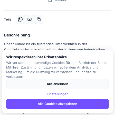
Teilen:
Beschreibung
Unser Kunde ist ein führendes Unternehmen in der
Chemiebranche, das sich auf die Herstellung von industriellem
Ruß spezialisiert hat. In dieser Schlüsselposition als Director SAP
Wir respektieren Ihre Privatsphäre
Center of Excellence sind Sie verantwortlich für die Leitung und
Wir verwenden notwendige Cookies für den Betrieb der Seite.
Weiterentwicklung einer global verteilten SAP-Organisation. Sie
Mit Ihrer Zustimmung nutzen wir außerdem Analytics und
Marketing, um die Nutzung zu verstehen und Inhalte zu
werden ein engagiertes Team von Experten in den USA,
verbessern.
Deutschland und Indien führen und dabei den Fokus auf Business
Analysis, Basis, Integration, Sicherheit und AMS legen. Ihre
Alle ablehnen
Hauptaufgabe besteht darin, die SAP-Landschaft zu gestalten
Einstellungen
und sicherzustellen, dass betriebliche Exzellenz erreicht wird. Sie
werden die End-to-End-Verantwortung für das SAP-
Alle Cookies akzeptieren
Projektportfolio übernehmen, von der Bedarfserfassung über die
Priorisierung von Initiativen bis hin zur Bereitstellung von