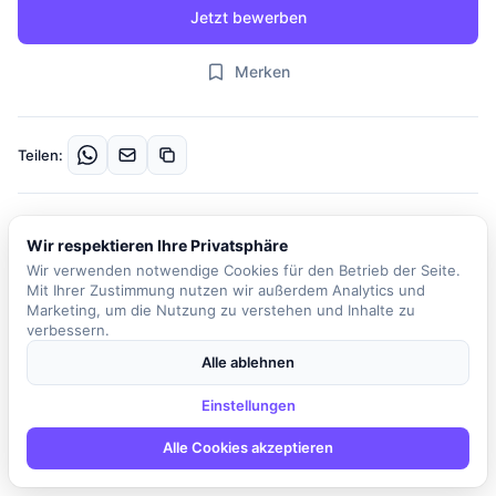
Jetzt bewerben
Merken
Teilen:
Beschreibung
Wir respektieren Ihre Privatsphäre
Unser Kunde ist ein innovatives Unternehmen, das sich auf die
Wir verwenden notwendige Cookies für den Betrieb der Seite.
Entwicklung und den Vertrieb von Ultraschalltechnologie zur
Mit Ihrer Zustimmung nutzen wir außerdem Analytics und
Biofouling-Prävention auf flüssigkeitsführenden Oberflächen
Marketing, um die Nutzung zu verstehen und Inhalte zu
verbessern.
spezialisiert hat. Die Systeme des Unternehmens sind weltweit
auf mehr als 300 Schiffen, Offshore-Plattformen und maritimen
Alle ablehnen
Anlagen im Einsatz. Zur Verstärkung des Embedded-
Einstellungen
Entwicklungsteams wird ein Embedded Software Engineer
gesucht, der die Firmware für das Ultraschallsystem-Hauptboard
Alle Cookies akzeptieren
sowie die Generatorboards entwickelt, implementiert und
validiert. In dieser Rolle sind Sie verantwortlich für die