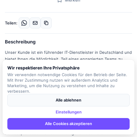
Teilen:
Beschreibung
Unser Kunde ist ein führender IT-Dienstleister in Deutschland und
bietet Ihnen die Möglichkeit, Teil eines engagierten Teams zu
werden. In dieser Rolle als Fachinformatiker für Systemintegration
Wir respektieren Ihre Privatsphäre
im Support sind Sie für die Sicherstellung des Betriebs in einer
Wir verwenden notwendige Cookies für den Betrieb der Seite.
vielfältigen Systemlandschaft verantwortlich. Zu Ihren täglichen
Mit Ihrer Zustimmung nutzen wir außerdem Analytics und
Marketing, um die Nutzung zu verstehen und Inhalte zu
Aufgaben gehören die Bearbeitung von Tickets unter
verbessern.
Berücksichtigung von Service Level Agreements (SLAs) sowie die
Behebung von Störungen im 1st- und 2nd-Level-Support. Sie
Alle ablehnen
nehmen Kundenanfragen per Telefon, E-Mail oder direkt am
Einstellungen
Kundentresen entgegen und bearbeiten diese professionell.
Darüber hinaus pflegen Sie die Asset-Daten und unterstützen bei
Alle Cookies akzeptieren
verschiedenen IT-Projekten. Die kontinuierliche Optimierung der
Betriebsprozesse und -strukturen gehört ebenfalls zu Ihrem