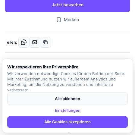
Jetzt bewerben
Merken
Teilen:
Beschreibung
Wir respektieren Ihre Privatsphäre
Unser Kunde ist ein erfolgreiches Familienunternehmen, das
Wir verwenden notwendige Cookies für den Betrieb der Seite.
Werte wie Nachhaltigkeit, Kundennähe und Fairness lebt. Seit
Mit Ihrer Zustimmung nutzen wir außerdem Analytics und
1958 verfolgt das Unternehmen das Ziel, gutes Essen für Jung
Marketing, um die Nutzung zu verstehen und Inhalte zu
verbessern.
und Alt zu kochen. Für die Verstärkung des Teams suchen wir
einen Frontend-Developer D2C Webentwicklung (m/w/d), der
Alle ablehnen
gemeinsam mit einem starken Team in der IT an der Gestaltung
Einstellungen
und Weiterentwicklung moderner Webanwendungen arbeitet. In
dieser Rolle wirst du verantwortlich sein für die Umsetzung von
Alle Cookies akzeptieren
Frontend-Anforderungen innerhalb der Plattform und bringst
deine Ideen aktiv in die Gestaltung der Webseiten und