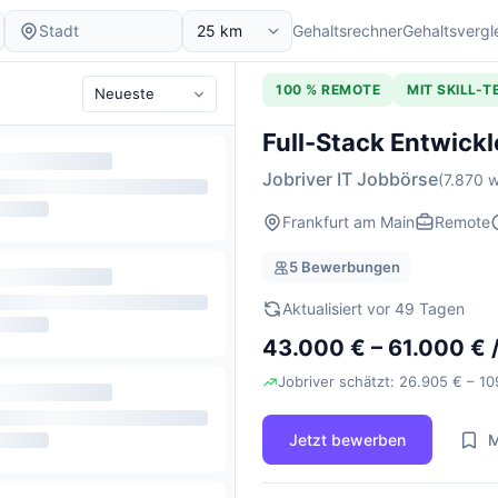
Gehaltsrechner
Gehaltsvergl
100 % REMOTE
MIT SKILL-
Full-Stack Entwick
Jobriver IT Jobbörse
(7.870 w
Frankfurt am Main
Remote
5 Bewerbungen
Aktualisiert vor 49 Tagen
43.000 € – 61.000 € /
Jobriver schätzt: 26.905 € – 10
Jetzt bewerben
M