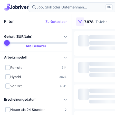
Jobriver
⌘K
Filter
Zurücksetzen
7.878
IT-Jobs
Gehalt (EUR/Jahr)
Alle Gehälter
Arbeitsmodell
Remote
214
Hybrid
2823
Vor Ort
4841
Erscheinungsdatum
Neuer als 24 Stunden
0