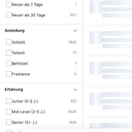
Neuer als 7 Tage
1
Neuer als 30 Tage
1011
Anstellung
Vollzeit
7800
Teilzeit
77
Befristet
1
Freelance
0
Erfahrung
Junior (0-2 J.)
612
Mid-Level (2-5 J.)
5636
Senior (5+ J.)
1429