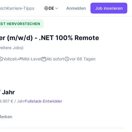
eich
Karriere-Tipps
DE
Anmelden
Job inserieren
TEST HERVORSTECHEN
ler (m/w/d) - .NET 100% Remote
eitere Jobs)
Vollzeit
Mid-Level
Ab sofort
vor 66 Tagen
 Jahr
9.907 € / Jahr
Fullstack-Entwickler
erken