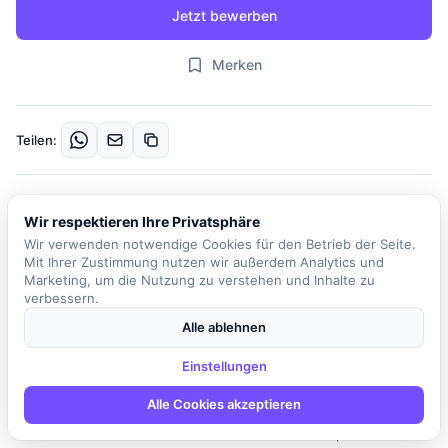
Jetzt bewerben
Merken
Teilen:
Beschreibung
Wir respektieren Ihre Privatsphäre
Unser Kunde entwickelt fortschrittliche
Wir verwenden notwendige Cookies für den Betrieb der Seite.
Gesundheitsanwendungen, die darauf abzielen, die
Mit Ihrer Zustimmung nutzen wir außerdem Analytics und
Patientenversorgung zu verbessern und Innovationen in der
Marketing, um die Nutzung zu verstehen und Inhalte zu
verbessern.
Behandlungsqualität sowie im Therapieerfolg zu etablieren. In
dieser Position sind Sie verantwortlich für die technische
Alle ablehnen
Entwicklung von Gesundheitsanwendungen. Sie werden
Einstellungen
eigenverantwortlich Module unserer Blazor-basierten Single Page
Application (SPA) im .NET Umfeld aufbauen und weiterentwickeln,
Alle Cookies akzeptieren
wobei Sie stets eine klare, modulare Architektur und
Wiederverwendbarkeit im Blick behalten. Zudem implementieren