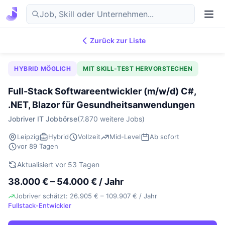
Zurück zur Liste
7.876
IT-Jobs
DE
HYBRID MÖGLICH
MIT SKILL-TEST HERVORSTECHEN
Full-Stack Softwareentwickler (m/w/d) C#,
.NET, Blazor für Gesundheitsanwendungen
Jobriver IT Jobbörse
(7.870 weitere Jobs)
Leipzig
Hybrid
Vollzeit
Mid-Level
Ab sofort
vor 89 Tagen
Aktualisiert vor 53 Tagen
38.000 € – 54.000 € / Jahr
Jobriver schätzt: 26.905 € – 109.907 € / Jahr
Fullstack-Entwickler