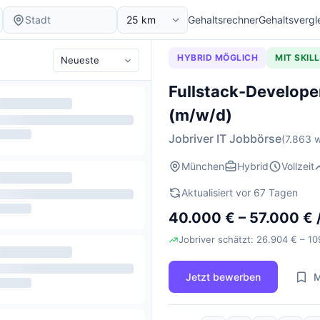
Gehaltsrechner
Gehaltsvergl
HYBRID MÖGLICH
MIT SKIL
Fullstack-Developer
(m/w/d)
Jobriver IT Jobbörse
(7.863 w
München
Hybrid
Vollzeit
Aktualisiert vor 67 Tagen
40.000 € – 57.000 € 
Jobriver schätzt: 26.904 € – 10
Jetzt bewerben
M