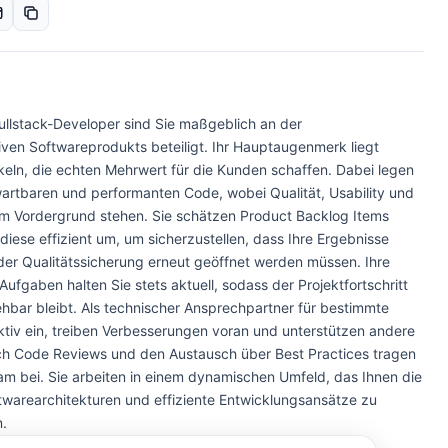
Fullstack-Developer sind Sie maßgeblich an der
iven Softwareprodukts beteiligt. Ihr Hauptaugenmerk liegt
keln, die echten Mehrwert für die Kunden schaffen. Dabei legen
artbaren und performanten Code, wobei Qualität, Usability und
s im Vordergrund stehen. Sie schätzen Product Backlog Items
 diese effizient um, um sicherzustellen, dass Ihre Ergebnisse
n der Qualitätssicherung erneut geöffnet werden müssen. Ihre
fgaben halten Sie stets aktuell, sodass der Projektfortschritt
ehbar bleibt. Als technischer Ansprechpartner für bestimmte
ktiv ein, treiben Verbesserungen voran und unterstützen andere
ch Code Reviews und den Austausch über Best Practices tragen
eam bei. Sie arbeiten in einem dynamischen Umfeld, das Ihnen die
twarearchitekturen und effiziente Entwicklungsansätze zu
.