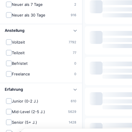
Neuer als 7 Tage
2
Neuer als 30 Tage
916
Anstellung
Vollzeit
7792
Teilzeit
77
Befristet
0
Freelance
0
Erfahrung
Junior (0-2 J.)
610
Mid-Level (2-5 J.)
5629
Senior (5+ J.)
1428