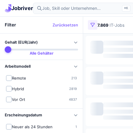
Jobriver
⌘K
Filter
Zurücksetzen
7.869
IT-Jobs
Gehalt (EUR/Jahr)
Alle Gehälter
Arbeitsmodell
Remote
213
Hybrid
2819
Vor Ort
4837
Erscheinungsdatum
Neuer als 24 Stunden
1