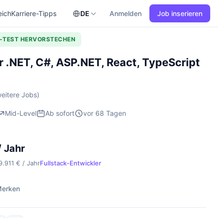
eich
Karriere-Tipps
DE
Anmelden
Job inserieren
L-TEST HERVORSTECHEN
 .NET, C#, ASP.NET, React, TypeScript
eitere Jobs)
Mid-Level
Ab sofort
vor 68 Tagen
/ Jahr
9.911 € / Jahr
Fullstack-Entwickler
erken