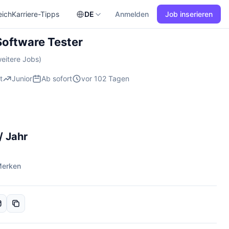
eich
Karriere-Tipps
DE
Anmelden
Job inserieren
Software Tester
eitere Jobs)
t
Junior
Ab sofort
vor 102 Tagen
/ Jahr
erken