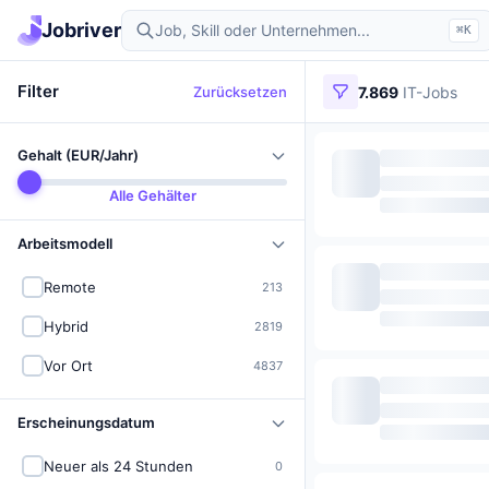
Jobriver
⌘K
Filter
Zurücksetzen
7.869
IT-Jobs
Gehalt (EUR/Jahr)
Alle Gehälter
Arbeitsmodell
Remote
213
Hybrid
2819
Vor Ort
4837
Erscheinungsdatum
Neuer als 24 Stunden
0