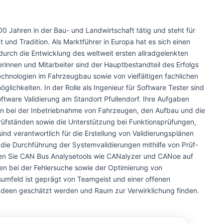
00 Jahren in der Bau- und Landwirtschaft tätig und steht für
t und Tradition. Als Marktführer in Europa hat es sich einen
rch die Entwicklung des weltweit ersten allradgelenkten
erinnen und Mitarbeiter sind der Hauptbestandteil des Erfolgs
chnologien im Fahrzeugbau sowie von vielfältigen fachlichen
lichkeiten. In der Rolle als Ingenieur für Software Tester sind
oftware Validierung am Standort Pfullendorf. Ihre Aufgaben
on bei der Inbetriebnahme von Fahrzeugen, den Aufbau und die
üfständen sowie die Unterstützung bei Funktionsprüfungen,
sind verantwortlich für die Erstellung von Validierungsplänen
die Durchführung der Systemvalidierungen mithilfe von Prüf-
en Sie CAN Bus Analysetools wie CANalyzer und CANoe auf
en bei der Fehlersuche sowie der Optimierung von
sumfeld ist geprägt von Teamgeist und einer offenen
 Ideen geschätzt werden und Raum zur Verwirklichung finden.