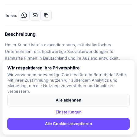
Teilen:
Beschreibung
Unser Kunde ist ein expandierendes, mittelständisches
Unternehmen, das hochwertige Spezialanwendungen für
namhafte Firmen in Deutschland und im Ausland entwickelt,
produziert und vertreibt. Das Produktportfolio reicht von
Wir respektieren Ihre Privatsphäre
klassischen Stereo-Mikroskopen bis hin zu automatisierten
Wir verwenden notwendige Cookies für den Betrieb der Seite.
digitalen Fluoreszenzmikroskopen im OEM-Bereich und erfreut
Mit Ihrer Zustimmung nutzen wir außerdem Analytics und
sich insbesondere in der Biotechnologie, Medizintechnik,
Marketing, um die Nutzung zu verstehen und Inhalte zu
verbessern.
Augenheilkunde, Wissenschaft und Industrie großer Nachfrage.
Als inhabergeführtes Unternehmen mit rund 75 Mitarbeitern an
Alle ablehnen
mehreren Standorten sind wir flexibel und krisenfest und
möchten unsere starke Marktposition weiter ausbauen. In der
Einstellungen
Rolle des Innovation Engineers sind Sie verantwortlich für das
Alle Cookies akzeptieren
Technology Scouting und die Trendbeobachtung in den Bereichen
Optik, Beleuchtung, Bildgebung, Sensortechnologie und Photonik.