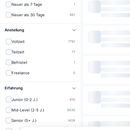
Neuer als 7 Tage
1
Neuer als 30 Tage
961
Anstellung
Vollzeit
7791
Teilzeit
77
Befristet
1
Freelance
0
Erfahrung
Junior (0-2 J.)
610
Mid-Level (2-5 J.)
5630
Senior (5+ J.)
1428