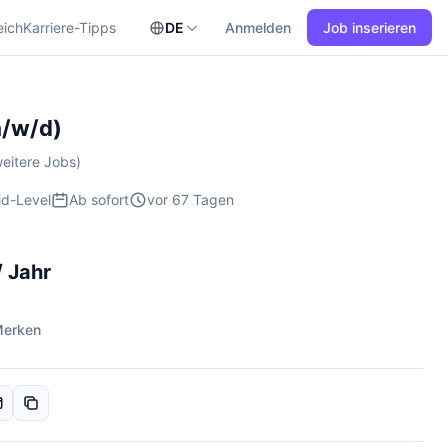
eich
Karriere-Tipps
DE
Anmelden
Job inserieren
m/w/d)
eitere Jobs)
id-Level
Ab sofort
vor 67 Tagen
/ Jahr
erken