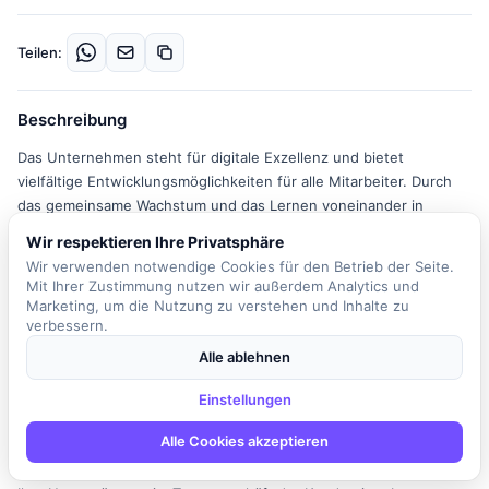
Teilen:
Beschreibung
Das Unternehmen steht für digitale Exzellenz und bietet
vielfältige Entwicklungsmöglichkeiten für alle Mitarbeiter. Durch
das gemeinsame Wachstum und das Lernen voneinander in
anspruchsvollen Projekten sowie interdisziplinären Teams wird ein
Wir respektieren Ihre Privatsphäre
Umfeld geschaffen, das auf Offenheit,
Wir verwenden notwendige Cookies für den Betrieb der Seite.
Verantwortungsübernahme und gemeinsamen Erfolgen basiert. In
Mit Ihrer Zustimmung nutzen wir außerdem Analytics und
der Rolle des IT-Consultants im Bereich Core Banking sind Sie
Marketing, um die Nutzung zu verstehen und Inhalte zu
verantwortlich für die Analyse bestehender Geschäftsprozesse
verbessern.
und die IT-Systemunterstützung von Kunden aus dem Banken-
Alle ablehnen
und Finanzdienstleistungssektor. Sie entwickeln innovative
digitale Lösungen und koordinieren deren Umsetzung in die IT-
Einstellungen
Systeme. Zudem arbeiten Sie an Projekten mit, die neue
Alle Cookies akzeptieren
Fachanwendungen einführen oder bestehende ersetzen,
insbesondere im Bereich von Kernbankensystemen und Portalen.