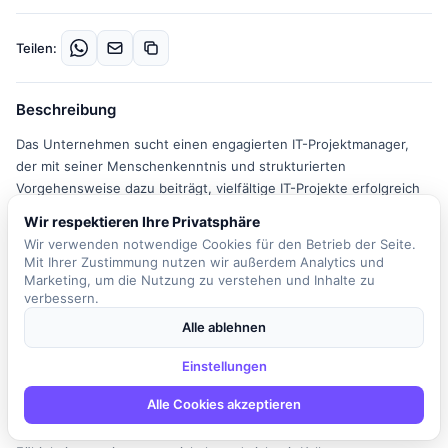
Teilen:
Beschreibung
Das Unternehmen sucht einen engagierten IT-Projektmanager,
der mit seiner Menschenkenntnis und strukturierten
Vorgehensweise dazu beiträgt, vielfältige IT-Projekte erfolgreich
abzuschließen. In dieser Rolle sind Sie verantwortlich für das
Wir respektieren Ihre Privatsphäre
Vorantreiben der Projekte mittels Multiprojektmanagement-
Wir verwenden notwendige Cookies für den Betrieb der Seite.
Fähigkeiten. Sie sorgen durch Ihre pragmatische und strukturierte
Mit Ihrer Zustimmung nutzen wir außerdem Analytics und
Arbeitsweise dafür, dass der Projektstatus jederzeit transparent
Marketing, um die Nutzung zu verstehen und Inhalte zu
ist. Zudem fungieren Sie als Kommunikationsschnittstelle
verbessern.
zwischen motivierten IT-Fachkräften und anspruchsvollen
Alle ablehnen
Kunden. Sie arbeiten in einem dynamischen Team, das Wert auf
Zusammenarbeit und offene Kommunikation legt. Die
Einstellungen
Unternehmenskultur fördert Flexibilität und eine ausgewogene
Alle Cookies akzeptieren
Work-Life-Balance. Darüber hinaus haben Sie die Möglichkeit, an
Fortbildungen und Teambuilding-Events teilzunehmen, um Ihre