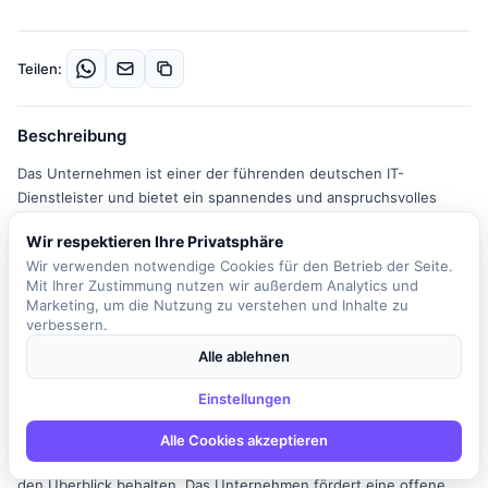
Teilen:
Beschreibung
Das Unternehmen ist einer der führenden deutschen IT-
Dienstleister und bietet ein spannendes und anspruchsvolles
Aufgabengebiet in einem innovativen Umfeld. Als IT Service
Wir respektieren Ihre Privatsphäre
Delivery Manager sind Sie die erste Ansprechperson für Ihre
Wir verwenden notwendige Cookies für den Betrieb der Seite.
Kunden und verantwortlich für die reibungslose Bereitstellung
Mit Ihrer Zustimmung nutzen wir außerdem Analytics und
von IT-Services. In dieser Rolle agieren Sie als Vermittler zwischen
Marketing, um die Nutzung zu verstehen und Inhalte zu
Kunde, Technik und Vertrieb. Zu Ihren täglichen Aufgaben gehört
verbessern.
es, den Betrieb am Laufen zu halten, Anforderungen zu
Alle ablehnen
koordinieren und sicherzustellen, dass alle Beteiligten auf
dasselbe Ziel hinarbeiten. Sie stärken die Beziehung zu den
Einstellungen
Kunden durch offene und professionelle Kommunikation, auch in
stressigen Situationen. Ihre Aufgaben umfassen außerdem die
Alle Cookies akzeptieren
Bearbeitung von Angeboten und Abrechnungen, wobei Sie stets
den Überblick behalten. Das Unternehmen fördert eine offene