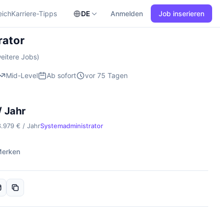
eich
Karriere-Tipps
DE
Anmelden
Job inserieren
rator
eitere Jobs)
Mid-Level
Ab sofort
vor 75 Tagen
/ Jahr
3.979 € / Jahr
Systemadministrator
erken