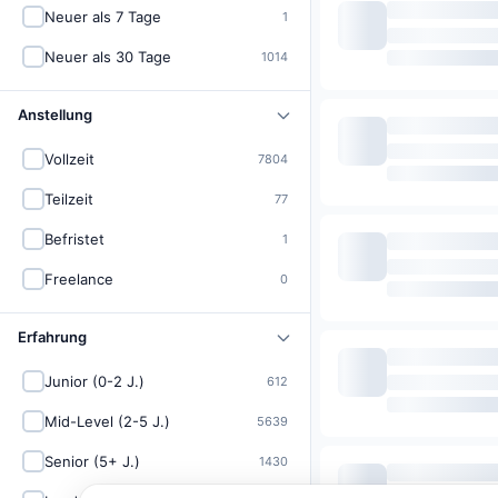
Neuer als 7 Tage
1
Neuer als 30 Tage
1014
Anstellung
Vollzeit
7804
Teilzeit
77
Befristet
1
Freelance
0
Erfahrung
Junior (0-2 J.)
612
Mid-Level (2-5 J.)
5639
Senior (5+ J.)
1430