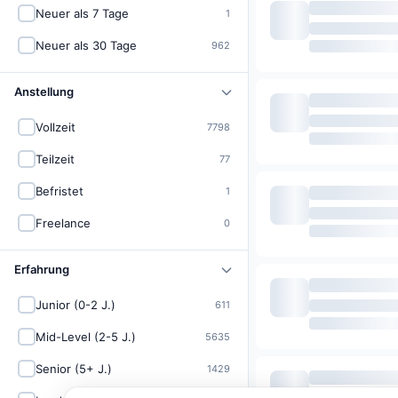
Neuer als 7 Tage
1
Neuer als 30 Tage
962
Anstellung
Vollzeit
7798
Teilzeit
77
Befristet
1
Freelance
0
Erfahrung
Junior (0-2 J.)
611
Mid-Level (2-5 J.)
5635
Senior (5+ J.)
1429