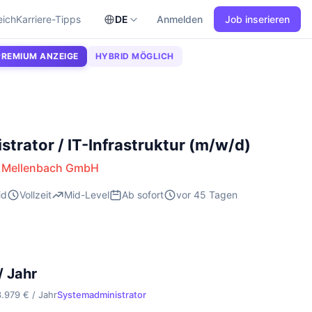
eich
Karriere-Tipps
DE
Anmelden
Job inserieren
PREMIUM ANZEIGE
HYBRID MÖGLICH
trator / IT-Infrastruktur (m/w/d)
 Mellenbach GmbH
id
Vollzeit
Mid-Level
Ab sofort
vor 45 Tagen
/ Jahr
3.979 € / Jahr
Systemadministrator