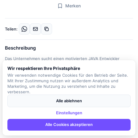
Merken
Teilen:
Beschreibung
Das Unternehmen sucht einen motivierten JAVA Entwickler
(m/w/d), der Teil eines dynamischen und hochmotivierten Teams
Wir respektieren Ihre Privatsphäre
werden möchte. In dieser Rolle haben Sie die Möglichkeit, die
Wir verwenden notwendige Cookies für den Betrieb der Seite.
Zukunft mitzugestalten und an spannenden Projekten für
Mit Ihrer Zustimmung nutzen wir außerdem Analytics und
namhafte Kunden zu arbeiten. Ihre Hauptaufgaben umfassen die
Marketing, um die Nutzung zu verstehen und Inhalte zu
verbessern.
Weiterentwicklung bestehender Kundenprojekte sowie die
Integration neuer Technologien. Sie sind verantwortlich für die
Alle ablehnen
Konzeption und Umsetzung neuer Systeme, wobei Sie in einem
zukunftsorientierten Arbeitsumfeld arbeiten, das Ihnen die
Einstellungen
Freiheit gibt, eigenverantwortlich zu handeln und im
Alle Cookies akzeptieren
Expertenteam zu agieren. Das Team legt Wert auf eine offene
Kommunikation und Zusammenarbeit, um gemeinsam Lösungen