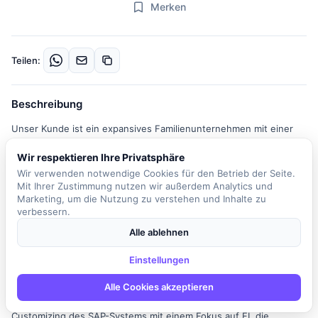
Merken
Teilen:
Beschreibung
Unser Kunde ist ein expansives Familienunternehmen mit einer
starken Marktposition in Deutschland und darüber hinaus. Die IT-
Wir respektieren Ihre Privatsphäre
Abteilung, bestehend aus über 350 Mitarbeitenden, spielt eine
Wir verwenden notwendige Cookies für den Betrieb der Seite.
entscheidende Rolle im Wachstum des Unternehmens. Aktuell
Mit Ihrer Zustimmung nutzen wir außerdem Analytics und
befindet sich das Unternehmen in einem bedeutenden
Marketing, um die Nutzung zu verstehen und Inhalte zu
Transformationsprozess, bei dem der Übergang von einem selbst
verbessern.
entwickelten ERP-System zu SAP S/4 Hana vollzogen wird. In
Alle ablehnen
dieser spannenden Phase suchen wir einen Junior Application
Manager / Inhouse Berater (m/w/d) für den Bereich SAP FI. In
Einstellungen
dieser Rolle sind Sie ein wichtiger Teil des Teams und
unterstützen die Fachabteilungen bei der Analyse und
Alle Cookies akzeptieren
Optimierung bestehender Prozesse. Ihre Aufgaben umfassen das
Customizing des SAP-Systems mit einem Fokus auf FI, die