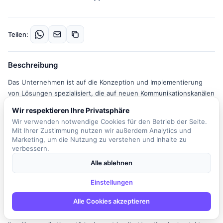
Teilen:
Beschreibung
Das Unternehmen ist auf die Konzeption und Implementierung
von Lösungen spezialisiert, die auf neuen Kommunikationskanälen
und digitalen Medien basieren. In dieser Position als (Junior)
Wir respektieren Ihre Privatsphäre
Consultant im Bereich IT Sicherheit sind Sie Teil eines
Wir verwenden notwendige Cookies für den Betrieb der Seite.
dynamischen Teams, das sich mit der Durchführung von
Mit Ihrer Zustimmung nutzen wir außerdem Analytics und
Risikoanalysen und Sicherheitsbewertungen für IT-Systeme und
Marketing, um die Nutzung zu verstehen und Inhalte zu
Anwendungen befasst. Ihre Hauptaufgaben umfassen die
verbessern.
Umsetzung von Compliance-Anforderungen nach ISO 27001, BSI
Alle ablehnen
IT-Grundschutz, TISAX und NIST. Sie werden aktiv an der
operativen Begleitung der Implementierung und Pflege von
Einstellungen
Governance- und Sicherheitsstrukturen beteiligt sein. Zudem
Alle Cookies akzeptieren
unterstützen Sie bei Audits und internen Prüfungen, indem Sie
Dokumentationen, Nachweise und Audit-Unterlagen erstellen.