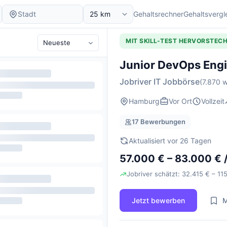
Gehaltsrechner
Gehaltsvergl
MIT SKILL-TEST HERVORSTEC
Junior DevOps Eng
Jobriver IT Jobbörse
(7.870 w
Hamburg
Vor Ort
Vollzeit
17 Bewerbungen
Aktualisiert vor 26 Tagen
57.000 € – 83.000 € /
Jobriver schätzt: 32.415 € – 115
Jetzt bewerben
M