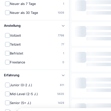
Neuer als 7 Tage
1
Neuer als 30 Tage
1009
Anstellung
Vollzeit
7798
Teilzeit
77
Befristet
1
Freelance
0
Erfahrung
Junior (0-2 J.)
611
Mid-Level (2-5 J.)
5635
Senior (5+ J.)
1429