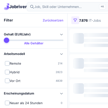
Jobriver
⌘K
Filter
Zurücksetzen
7.876
IT-Jobs
Gehalt (EUR/Jahr)
Alle Gehälter
Arbeitsmodell
Remote
214
Hybrid
2823
Vor Ort
4839
Erscheinungsdatum
Neuer als 24 Stunden
0