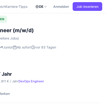
eich
Karriere-Tipps
DE
Anmelden
Job inserieren
HEN
ineer (m/w/d)
eitere Jobs)
Junior
Ab sofort
vor 93 Tagen
 Jahr
.811 € / Jahr
DevOps Engineer
erken