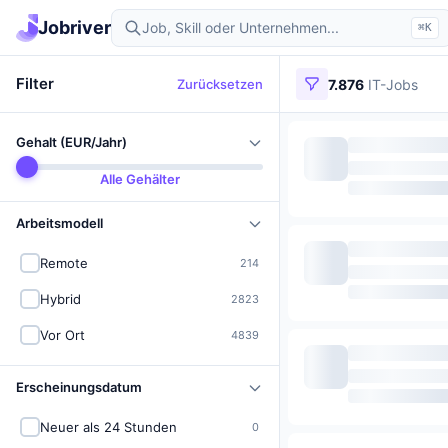
Jobriver
⌘K
Filter
Zurücksetzen
7.876
IT-Jobs
Gehalt (EUR/Jahr)
Alle Gehälter
Arbeitsmodell
Remote
214
Hybrid
2823
Vor Ort
4839
Erscheinungsdatum
Neuer als 24 Stunden
0