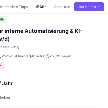
eich
Karriere-Tipps
DE
Anmelden
Job inserieren
HEN
ür interne Automatisierung & KI-
w/d)
eitere Jobs)
Vollzeit
Junior
Ab sofort
vor 99 Tagen
n
/ Jahr
erken