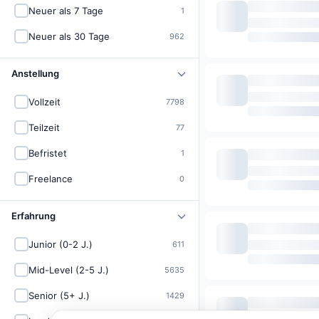
Neuer als 7 Tage
1
Neuer als 30 Tage
962
Anstellung
Vollzeit
7798
Teilzeit
77
Befristet
1
Freelance
0
Erfahrung
Junior (0-2 J.)
611
Mid-Level (2-5 J.)
5635
Senior (5+ J.)
1429